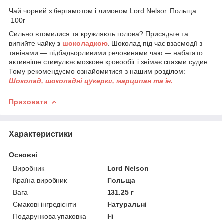
Чай чорний з бергамотом і лимоном Lord Nelson Польща
100г
Сильно втомилися та кружляють голова? Присядьте та
випийте чайку
з
шоколадкою
. Шоколад під час взаємодії з
танінами — підбадьорливими речовинами чаю — набагато
активніше стимулює мозкове кровообіг і знімає спазми судин.
Тому рекомендуємо ознайомитися з нашим розділом:
Шоколад, шоколадні цукерки, марципан та ін.
Приховати
Характеристики
Основні
Виробник
Lord Nelson
Країна виробник
Польща
Вага
131.25 г
Смакові інгредієнти
Натуральні
Подарункова упаковка
Ні