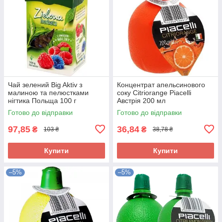
Чай зелений Big Aktiv з
Концентрат апельсинового
малиною та пелюстками
соку Citriorange Piacelli
нігтика Польща 100 г
Австрія 200 мл
Готово до відправки
Готово до відправки
97,85
36,84
₴
₴
103 ₴
38,78 ₴
Купити
Купити
–5%
–5%