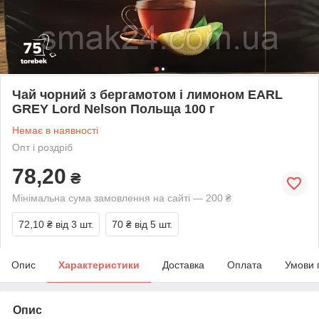
Чай чорний з бергамотом і лимоном EARL
GREY Lord Nelson Польща 100 г
Немає в наявності
Опт і роздріб
78,20
₴
Мінімальна сума замовлення на сайті — 200 ₴
72,10 ₴
від 3 шт.
70 ₴
від 5 шт.
Опис
Характеристики
Доставка
Оплата
Умови 
Опис