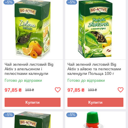
–5%
–5%
Чай зелений листовий Big
Чай зелений листовий Big
Aktiv з апельсином і
Aktiv з айвою та пелюстками
пелюстками календули
календули Польща 100 г
Польща 100 г
Готово до відправки
Готово до відправки
97,85
97,85
₴
₴
103 ₴
103 ₴
Купити
Купити
–5%
–5%