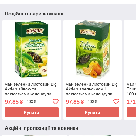
Подібні товари компанії
Чай зелений листовий Big
Чай зелений листовий Big
Чай 
Aktiv з айвою та
Aktiv з апельсином і
Thur
пелюстками календули
пелюстками календули
100 
Польща 100 г
Польща 100 г
97,85
97,85
171
₴
₴
103 ₴
103 ₴
Купити
Купити
Акційні пропозиції та новинки