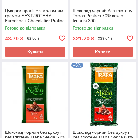
Цукерки праліне з молочним
Шоколад чорний без глютену
кремом БЕЗ ГЛЮТЕНУ
Torras Postres 70% какао
Eurochoc il Chocolatier Praline
Іспанія 300г
Bianco 100г Іспанія
Готово до відправки
Готово до відправки
43,79
321,70
₴
₴
62,56 ₴
338,64 ₴
Купити
Купити
–5%
Шоколад чорний без цукру і
Шоколад чорний без цукру і
без глютену Trapa Stevia 50%
без глютену Trapa Stevia 80%