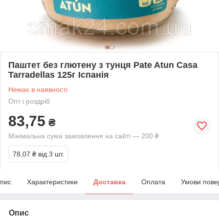
Паштет без глютену з тунця Pate Atun Casa
Tarradellas 125г Іспанія
Немає в наявності
Опт і роздріб
83,75
₴
Мінімальна сума замовлення на сайті — 200 ₴
78,07 ₴
від 3 шт.
пис
Характеристики
Доставка
Оплата
Умови пове
Опис