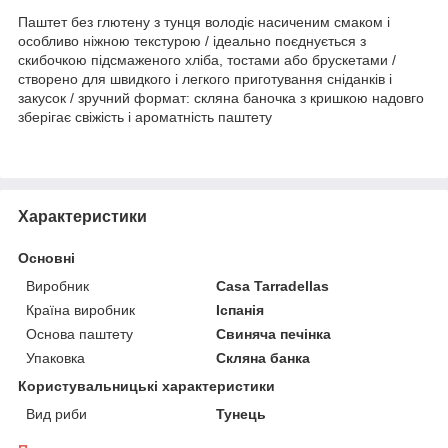
Паштет без глютену з тунця володіє насиченим смаком і
особливо ніжною текстурою / ідеально поєднується з
скибочкою підсмаженого хліба, тостами або брускетами /
створено для швидкого і легкого приготування сніданків і
закусок / зручний формат: скляна баночка з кришкою надовго
зберігає свіжість і ароматність паштету
Характеристики
Основні
Виробник
Casa Tarradellas
Країна виробник
Іспанія
Основа паштету
Свиняча печінка
Упаковка
Скляна банка
Користувальницькі характеристики
Вид риби
Тунець