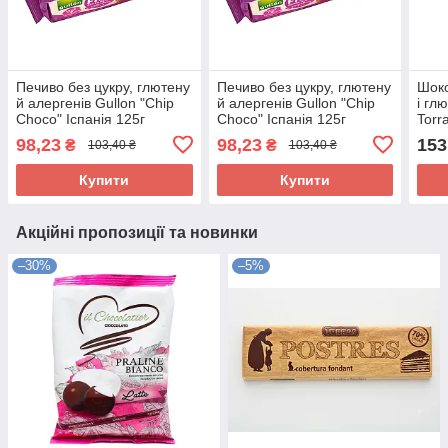
Печиво без цукру, глютену
Печиво без цукру, глютену
Шоко
й алергенів Gullon "Chip
й алергенів Gullon "Chip
і гл
Choco" Іспанія 125г
Choco" Іспанія 125г
Torr
98,23
98,23
153
₴
₴
103,40 ₴
103,40 ₴
Купити
Купити
Акційні пропозиції та новинки
–30%
–5%