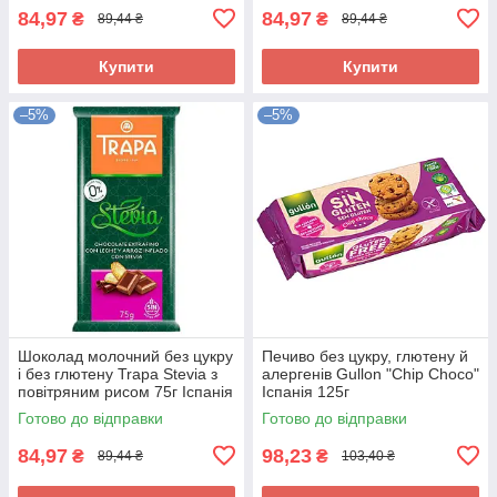
84,97
84,97
₴
₴
89,44 ₴
89,44 ₴
Купити
Купити
–5%
–5%
Шоколад молочний без цукру
Печиво без цукру, глютену й
і без глютену Trapa Stevia з
алергенів Gullon "Chip Choco"
повітряним рисом 75г Іспанія
Іспанія 125г
Готово до відправки
Готово до відправки
84,97
98,23
₴
₴
89,44 ₴
103,40 ₴