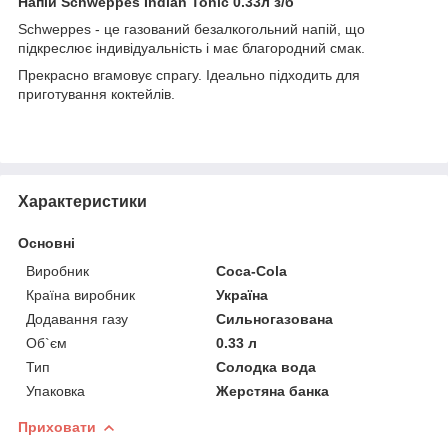
Напій Schweppes Indian Tonic 0.33л з/б
Schweppes - це газований безалкогольний напій, що
підкреслює індивідуальність і має благородний смак.
Прекрасно вгамовує спрагу. Ідеально підходить для
приготування коктейлів.
Характеристики
Основні
Виробник
Coca-Cola
Країна виробник
Україна
Додавання газу
Сильногазована
Об`єм
0.33 л
Тип
Солодка вода
Упаковка
Жерстяна банка
Приховати