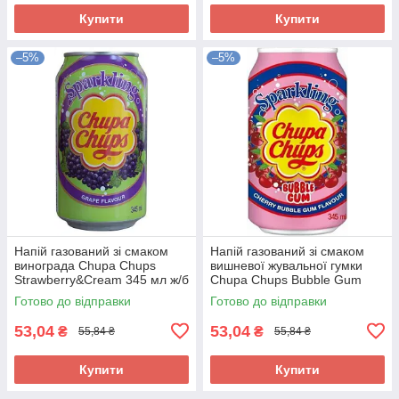
Купити
Купити
–5%
–5%
Напій газований зі смаком
Напій газований зі смаком
винограда Chupa Chups
вишневої жувальної гумки
Strawberry&Cream 345 мл ж/б
Chupa Chups Bubble Gum
Корея
345мл Корея
Готово до відправки
Готово до відправки
53,04
53,04
₴
₴
55,84 ₴
55,84 ₴
Купити
Купити