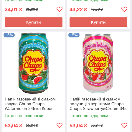
34,01
43,22
₴
₴
35,80 ₴
45,50 ₴
Купити
Купити
–5%
–5%
Напій газований зі смаком
Напій газований зі смаком
кавуна Chupa Chups
полуниці з вершками Chupa
Watermelon 345мл Корея
Chups Strawberry&Cream 345
мл ж/б Корея
Готово до відправки
Готово до відправки
53,04
53,04
₴
₴
55,84 ₴
55,84 ₴