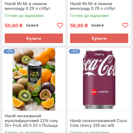
Напій Mi-Mi зі смаком
Напій Mi-Mi зі смаком
винограду 0.29 л ст/бут
винограду 0.29 л ст/бут
Готово до відправки
Готово до відправки
50,60
56,80
₴
₴
53,60 ₴
59,80 ₴
Купити
Купити
–5%
–5%
Напій негазований
мультифруктовий 21% соку
Напій сильногазований Coca-
Dr+ Fruit з/б 0.33 л Польща
Cola cherry 330 мл ж/б
Готово до відправки
Готово до відправки