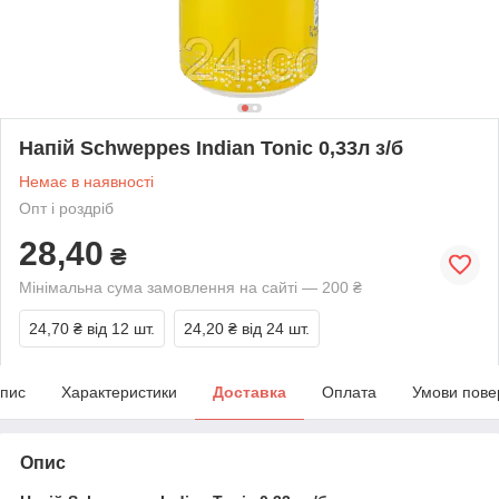
Напій Schweppes Indian Tonic 0,33л з/б
Немає в наявності
Опт і роздріб
28,40
₴
Мінімальна сума замовлення на сайті — 200 ₴
24,70 ₴
від 12 шт.
24,20 ₴
від 24 шт.
пис
Характеристики
Доставка
Оплата
Умови пове
Опис