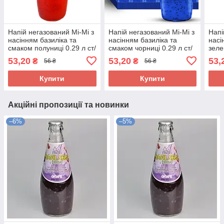
Напій негазований Mi-Mi з
Напій негазований Mi-Mi з
Напі
насінням базиліка та
насінням базиліка та
насі
смаком полуниці 0.29 л ст/
смаком чорниці 0.29 л ст/
зеле
бут
бут
ст/б
53,20
53,20
53,
₴
₴
56 ₴
56 ₴
Купити
Купити
Акційні пропозиції та новинки
–6%
–5%