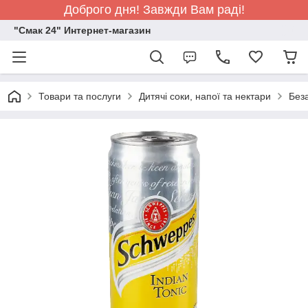
Доброго дня! Завжди Вам раді!
"Смак 24" Интернет-магазин
Товари та послуги
Дитячі соки, напої та нектари
Беза