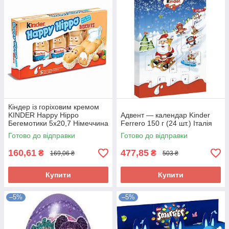
Кіндер із горіховим кремом
KINDER Happy Hippo
Адвент — календар Kinder
Бегемотики 5х20,7 Німеччина
Ferrero 150 г (24 шт.) Італія
Готово до відправки
Готово до відправки
160,61
477,85
₴
₴
169,06 ₴
503 ₴
Купити
Купити
–5%
–5%