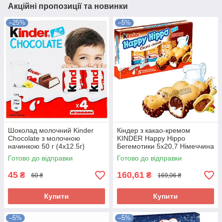
Акційні пропозиції та новинки
–25%
–5%
Шоколад молочний Kinder
Кіндер з какао-кремом
Chocolate з молочною
KINDER Happy Hippo
начинкою 50 г (4х12.5г)
Бегемотики 5х20,7 Німеччина
Німеччина
Готово до відправки
Готово до відправки
45
160,61
₴
₴
60 ₴
169,06 ₴
Купити
Купити
–5%
–5%