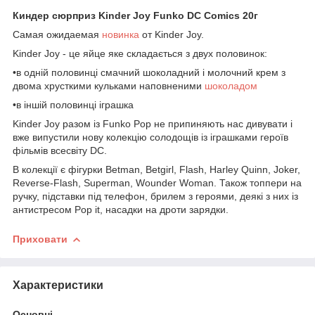
Киндер сюрприз Kinder Joy Funko DC Comics 20г
Самая ожидаемая
новинка
от Kinder Joy.
Kinder Joy - це яйце яке складається з двух половинок:
•в одній половинці смачний шоколадний і молочний крем з
двома хрусткими кульками наповненими
шоколадом
•в іншій половинці іграшка
Kinder Joy разом із Funko Pop не припиняють нас дивувати і
вже випустили нову колекцію солодощів із іграшками героїв
фільмів всесвіту DC.
В колекції є фігурки Betman, Betgirl, Flash, Harley Quinn, Joker,
Reverse-Flash, Superman, Wounder Woman. Також топпери на
ручку, підставки під телефон, брилем з героями, деякі з них із
антистресом Pop it, насадки на дроти зарядки.
Приховати
Характеристики
Основні