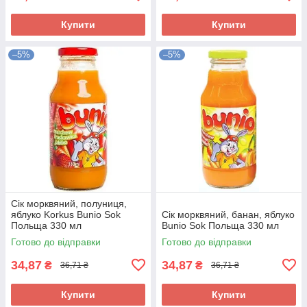
Купити
Купити
–5%
–5%
Сік морквяний, полуниця,
яблуко Korkus Bunio Sok
Сік морквяний, банан, яблуко
Польща 330 мл
Bunio Sok Польща 330 мл
Готово до відправки
Готово до відправки
34,87
34,87
₴
₴
36,71 ₴
36,71 ₴
Купити
Купити