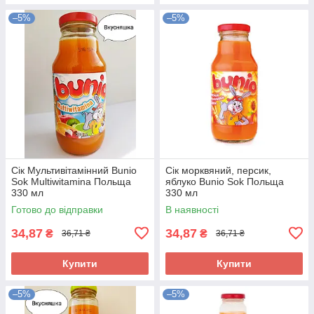
–5%
–5%
Сік Мультивітамінний Bunio
Сік морквяний, персик,
Sok Multiwitamina Польща
яблуко Bunio Sok Польща
330 мл
330 мл
Готово до відправки
В наявності
34,87
34,87
₴
₴
36,71 ₴
36,71 ₴
Купити
Купити
–5%
–5%