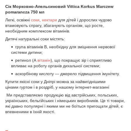
Сік Морковно-Апельсиновий Vittica Korkus Marczew
pomarancza 750 мл
Легкі, освіжні
соки
,
нектари
для дітей і дорослих чудово
втамовують спрагу, збагачують організм, що росте,
необхідним комплексом вітамінів.
Дитячі натуральні соки містять:
група вітамінів В, необхідну для зміцнення нервової
системи дитини;
ретинол (А
вітамін
), що покращує зір і сприятливо
впливає на роботу органів дихальної системи;
аскорбінову кислоту — джерело підвищення імунітету.
Купити якісні соки у Дніпрі можна за найвигіднішими
цінами гуртом і в роздріб, у нашому інтернет-магазині
Ми представляємо продукцію від австрійських, польських,
українських, бельгійських і німецьких виробників. Це ті товари,
які давно популярні і якими ми не боїться пригощати дітей, є
впевненими в їхній якості.