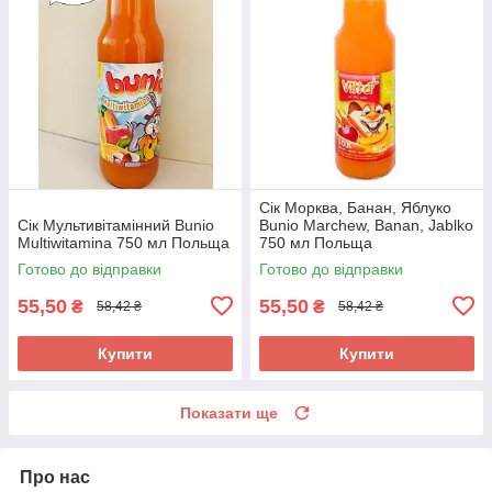
Сік Морква, Банан, Яблуко
Сік Мультивітамінний Bunio
Bunio Marchew, Banan, Jablko
Multiwitamina 750 мл Польща
750 мл Польща
Готово до відправки
Готово до відправки
55,50
55,50
₴
₴
58,42 ₴
58,42 ₴
Купити
Купити
Показати ще
Про нас