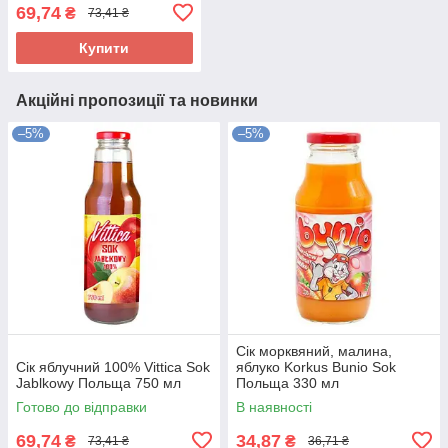
69,74
₴
73,41 ₴
Купити
Акційні пропозиції та новинки
–5%
–5%
Сік морквяний, малина,
Сік яблучний 100% Vittica Sok
яблуко Korkus Bunio Sok
Jablkowy Польща 750 мл
Польща 330 мл
Готово до відправки
В наявності
69,74
34,87
₴
₴
73,41 ₴
36,71 ₴