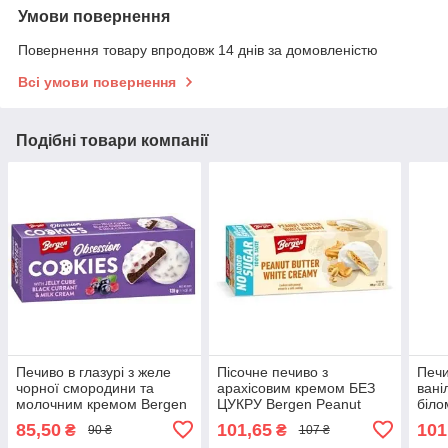
Умови повернення
Повернення товару впродовж 14 днів за домовленістю
Всі умови повернення
Подібні товари компанії
Печиво в глазурі з желе
Пісочне печиво з
Печи
чорної смородини та
арахісовим кремом БЕЗ
вані
молочним кремом Bergen
ЦУКРУ Bergen Peanut
біло
Obsession Cookies black
butter White creamy 128г
ЦУКР
85,50
101,65
101
₴
₴
90 ₴
107 ₴
currant&milk cream 128г
Польща
Cre