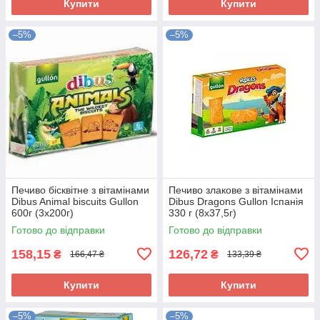
Купити
Купити
–5%
–5%
Печиво бісквітне з вітамінами
Печиво злакове з вітамінами
Dibus Animal biscuits Gullon
Dibus Dragons Gullon Іспанія
600г (3х200г)
330 г (8х37,5г)
Готово до відправки
Готово до відправки
158,15
126,72
₴
₴
166,47 ₴
133,39 ₴
Купити
Купити
–5%
–5%