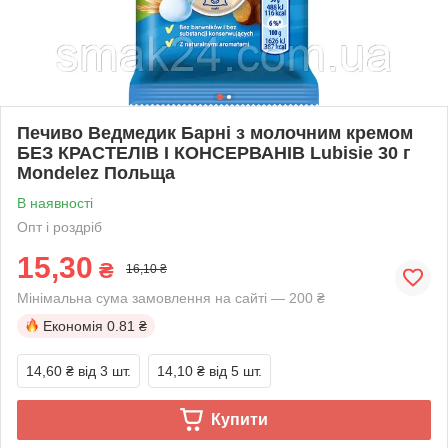
Печиво Ведмедик Барні з молочним кремом
БЕЗ КРАСТЕЛІВ І КОНСЕРВАНІВ Lubisie 30 г
Mondelez Польща
В наявності
Опт і роздріб
15,30
₴
16,10 ₴
Мінімальна сума замовлення на сайті — 200 ₴
Економія
0.81 ₴
14,60 ₴
від 3 шт.
14,10 ₴
від 5 шт.
Купити