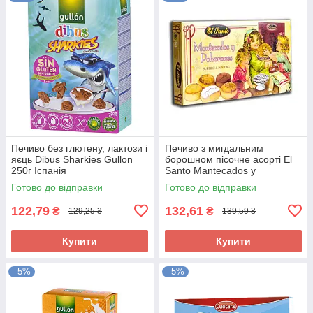
Печиво без глютену, лактози і
Печиво з мигдальним
яєць Dibus Sharkies Gullon
борошном пісочне асорті El
250г Іспанія
Santo Mantecados y
Polvorones 300 г Іспанія
Готово до відправки
Готово до відправки
122,79
132,61
₴
₴
129,25 ₴
139,59 ₴
Купити
Купити
–5%
–5%