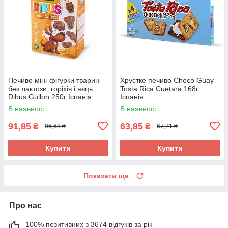
Печиво міні-фігурки тварин
Хрустке печиво Choco Guay
без лактози, горіхів і яєць
Tosta Rica Cuetara 168г
Dibus Gullon 250г Іспанія
Іспанія
В наявності
В наявності
91,85
63,85
₴
₴
96,68 ₴
67,21 ₴
Купити
Купити
Показати ще
Про нас
100% позитивних з 3674 відгуків за рік