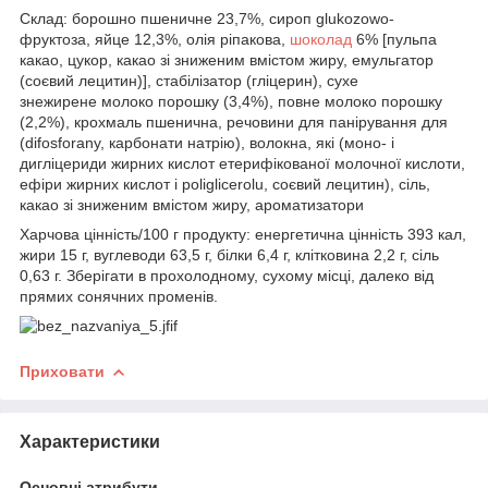
Склад: борошно пшеничне 23,7%, сироп glukozowo-
фруктоза, яйце 12,3%, олія ріпакова,
шоколад
6% [пульпа
какао, цукор, какао зі зниженим вмістом жиру, емульгатор
(соєвий лецитин)], стабілізатор (гліцерин), сухе
знежирене молоко порошку (3,4%), повне молоко порошку
(2,2%), крохмаль пшенична, речовини для панірування для
(difosforany, карбонати натрію), волокна, які (моно- і
дигліцериди жирних кислот етерифікованої молочної кислоти,
ефіри жирних кислот і poliglicerolu, соєвий лецитин), сіль,
какао зі зниженим вмістом жиру, ароматизатори
Харчова цінність/100 г продукту: енергетична цінність 393 кал,
жири 15 г, вуглеводи 63,5 г, білки 6,4 г, клітковина 2,2 г, сіль
0,63 г. Зберігати в прохолодному, сухому місці, далеко від
прямих сонячних променів.
Приховати
Характеристики
Основні атрибути