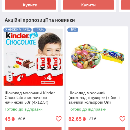
Польща
Купити
Купити
Акційні пропозиції та новинки
ЗНИЖКА 25%
–25%
–5%
Шоколад молочний Kinder
Шоколад молочний
Chocolate з молочною
(шоколадні цукерки) яйця і
начинкою 50г (4х12.5г)
зайчики кольорові Onli
Німеччина
Австрія 84г
Готово до відправки
Готово до відправки
45
82,65
₴
₴
60 ₴
87 ₴