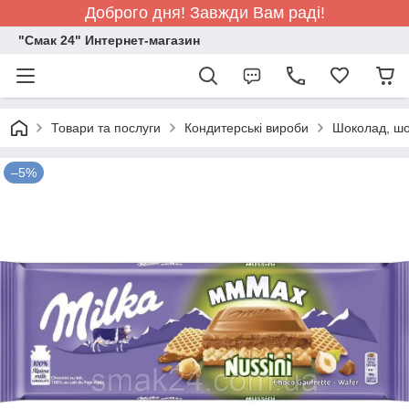
Доброго дня! Завжди Вам раді!
"Смак 24" Интернет-магазин
Товари та послуги
Кондитерські вироби
Шоколад, шо
–5%