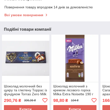
Повернення товару впродовж 14 днів за домовленістю
Всі умови повернення
Подібні товари компанії
Шоколад молочний без
Шоколад молочний з
Шоко
цукру та глютену Торрас із
кремом лісового горіха
Cara
фундуком Torras Zero Milk
Milka Extra Noisette 190 г
арах
Huzelnuts 250 г Іспанія
Швейцарія
290,76
98,80
166
₴
₴
306,06 ₴
104 ₴
Купити
Купити