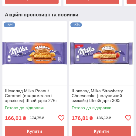
Акційні пропозиції та новинки
–5%
–5%
Шоколад Milka Peanut
Шоколад Milka Strawberry
Caramel (c карамеллю і
Cheesecake (полуничний
арахісом) Швейцарія 276г
чизкейк) Швейцарія 300г
Готово до відправки
Готово до відправки
166,01
176,81
₴
₴
174,75 ₴
186,12 ₴
Купити
Купити