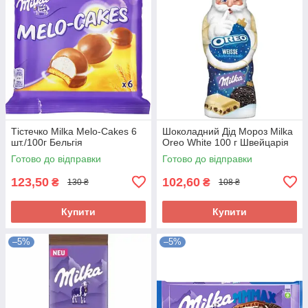
Тістечко Milka Melo-Cakes 6
Шоколадний Дід Мороз Milka
шт./100г Бельгія
Oreo White 100 г Швейцарія
Готово до відправки
Готово до відправки
123,50
102,60
₴
₴
130 ₴
108 ₴
Купити
Купити
–5%
–5%