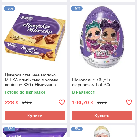
–5%
–5%
Цукерки пташине молоко
MILKA Альпійське молочко
Шоколадне яйце із
ванільне 330 г Німеччина
сюрпризом LoL 60г
Готово до відправки
В наявності
228
100,70
₴
₴
240 ₴
106 ₴
Купити
Купити
–5%
–5%