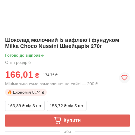
Шоколад молочний із вафлею і фундуком
Milka Choco Nussini Швейцарія 270г
Готово до відправки
Опт і роздріб
166,01
₴
174,75 ₴
Мінімальна сума замовлення на сайті — 200 ₴
Економія
8.74 ₴
163,89 ₴
від 3 шт.
158,72 ₴
від 5 шт.
Купити
або