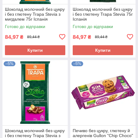
Шоколад молочний без цукру
Шоколад молочний без цукру
і без глютену Trapa Stevia з
і без глютену Trapa Stevia 75г
мигдалем 75г Іспанія
Іспанія
Готово до відправки
Готово до відправки
84,97
84,97
₴
₴
89,44 ₴
89,44 ₴
Купити
Купити
–5%
–5%
Шоколад молочний без цукру
Печиво без цукру, глютену й
і без глютену Trapa Stevia з
алергенів Gullon "Chip Choco"