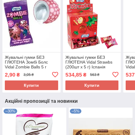
Жувальні гумки БЕЗ
Жувальні гумки БЕЗ
Жува
ГЛЮТЕНА Зомбі Болс
ГЛЮТЕНА Vidal Strawbs
ГЛЮ
Vidal Zombie Balls 5 г
(200шт х 5 г) Іспанія
Vida
Іспанія
х 5 г
2,90
534,85
537
₴
₴
3,05 ₴
563 ₴
Купити
Купити
Акційні пропозиції та новинки
–30%
–5%