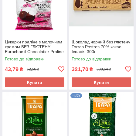
Цукерки праліне з молочним
Шоколад чорний без глютену
кремом БЕЗ ГЛЮТЕНУ
Torras Postres 70% какао
Eurochoc il Chocolatier Praline
Іспанія 300г
Bianco 100г Іспанія
Готово до відправки
Готово до відправки
43,79
321,70
₴
₴
62,56 ₴
338,64 ₴
Купити
Купити
–5%