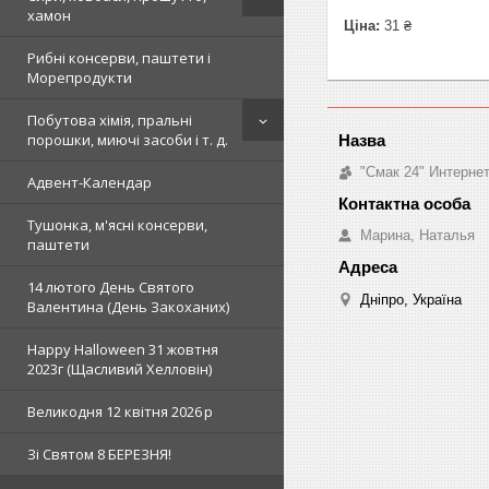
хамон
Ціна:
31 ₴
Рибні консерви, паштети і
Морепродукти
Побутова хімія, пральні
порошки, миючі засоби і т. д.
"Смак 24" Интерне
Адвент-Календар
Тушонка, м'ясні консерви,
Марина, Наталья
паштети
14 лютого День Святого
Дніпро, Україна
Валентина (День Закоханих)
Happy Halloween 31 жовтня
2023г (Щасливий Хелловін)
Великодня 12 квітня 2026 р
Зi Святом 8 БЕРЕЗНЯ!