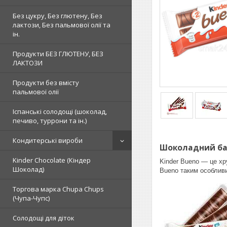
Без цукру, Без глютену, Без
лактози, Без пальмової олії та
ін.
Продукти БЕЗ ГЛЮТЕНУ, БЕЗ
ЛАКТОЗИ
Продукти без вмісту
пальмової олії
Іспанські солодощі (шоколад,
печиво, туррони та ін.)
Кондитерські вироби
Шоколадний бат
Kinder Chocolate (Кіндер
Kinder Bueno — це хр
Шоколад)
Bueno таким особлив
Торгова марка Chupa Chups
(Чупа-Чупс)
Солодощі для діток