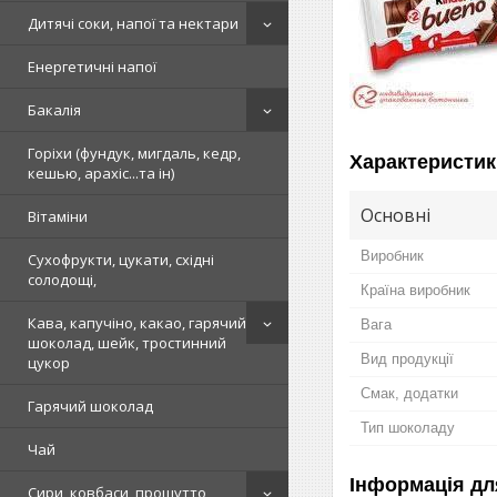
Дитячі соки, напої та нектари
Енергетичні напої
Бакалія
Горіхи (фундук, мигдаль, кедр,
Характеристик
кешью, арахіс...та ін)
Основні
Вітаміни
Виробник
Сухофрукти, цукати, східні
солодощі,
Країна виробник
Кава, капучіно, какао, гарячий
Вага
шоколад, шейк, тростинний
Вид продукції
цукор
Смак, додатки
Гарячий шоколад
Тип шоколаду
Чай
Інформація дл
Сири, ковбаси, прошутто,