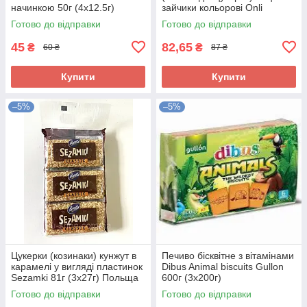
начинкою 50г (4х12.5г)
зайчики кольорові Onli
Німеччина
Австрія 84г
Готово до відправки
Готово до відправки
45
82,65
₴
₴
60 ₴
87 ₴
Купити
Купити
–5%
–5%
Цукерки (козинаки) кунжут в
Печиво бісквітне з вітамінами
карамелі у вигляді пластинок
Dibus Animal biscuits Gullon
Sezamki 81г (3х27г) Польща
600г (3х200г)
Готово до відправки
Готово до відправки