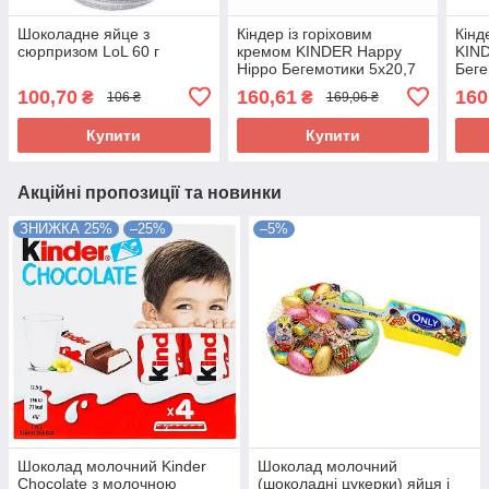
Шоколадне яйце з
Кіндер із горіховим
Кінд
сюрпризом LoL 60 г
кремом KINDER Happy
KIND
Hippo Бегемотики 5х20,7
Беге
Німеччина
Німе
100,70
160,61
160
₴
₴
106 ₴
169,06 ₴
Купити
Купити
Акційні пропозиції та новинки
ЗНИЖКА 25%
–25%
–5%
Шоколад молочний Kinder
Шоколад молочний
Chocolate з молочною
(шоколадні цукерки) яйця і