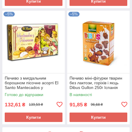
Купити
Купити
–5%
–5%
Печиво з мигдальним
Печиво міні-фігурки тварин
борошном пісочне асорті El
без лактози, горіхів і яєць
Santo Mantecados y
Dibus Gullon 250г Іспанія
Polvorones 300 г Іспанія
Готово до відправки
В наявності
132,61
91,85
₴
₴
139,59 ₴
96,68 ₴
Купити
Купити