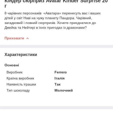
Кіндер сюрприз Avatar Kinder Surprise 20
г
8 чарівних персонажів «Аватара» перенесуть вас і ваших
дітей у світ Наві на чужу планету Пандора. Чарівний,
загадковий і повний сюрпризів. Хочете приєднатися до
Джейка та Нейтирі в їхніх пригодах із драконами?
Приховати
Характеристики
Основні
Виробник
Ferrero
Країна виробник
Італія
Наявність іграшки
Так
Тип шоколаду
Молочний