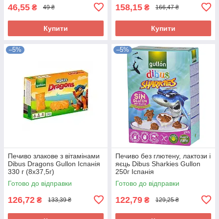
46,55
158,15
₴
₴
49 ₴
166,47 ₴
Купити
Купити
–5%
–5%
Печиво злакове з вітамінами
Печиво без глютену, лактози і
Dibus Dragons Gullon Іспанія
яєць Dibus Sharkies Gullon
330 г (8х37,5г)
250г Іспанія
Готово до відправки
Готово до відправки
126,72
122,79
₴
₴
133,39 ₴
129,25 ₴