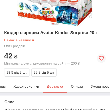
Кіндер сюрприз Avatar Kinder Surprise 20 г
Немає в наявності
Опт і роздріб
42
₴
Мінімальна сума замовлення на сайті — 200 ₴
39 ₴
від 3 шт.
38 ₴
від 5 шт.
пис
Характеристики
Доставка
Оплата
Умови пове
Опис