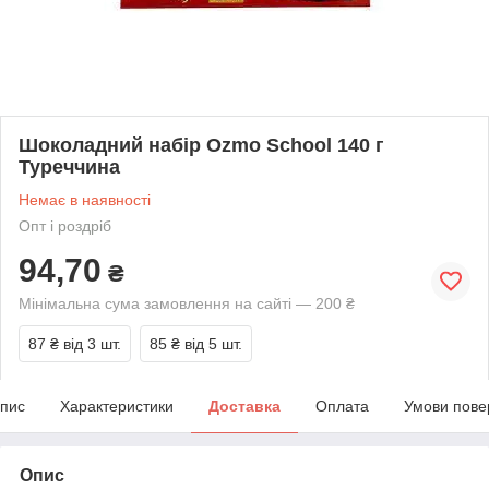
Шоколадний набір Ozmo School 140 г
Туреччина
Немає в наявності
Опт і роздріб
94,70
₴
Мінімальна сума замовлення на сайті — 200 ₴
87 ₴
від 3 шт.
85 ₴
від 5 шт.
пис
Характеристики
Доставка
Оплата
Умови пове
Опис