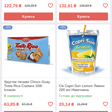
122,79
132,61
₴
₴
129,25 ₴
139,59 ₴
Купити
Купити
–5%
–5%
Хрустке печиво Choco Guay
Tosta Rica Cuetara 168г
Сік Capri-Sun Lemon Лимон
Іспанія
200 мл Німеччина
В наявності
Готово до відправки
63,85
20,14
₴
₴
67,21 ₴
21,20 ₴