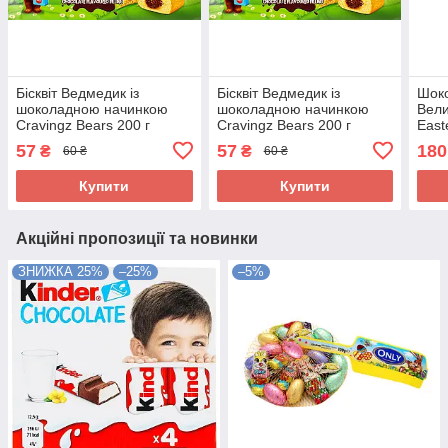
Бісквіт Ведмедик із
Бісквіт Ведмедик із
Шоко
шоколадною начинкою
шоколадною начинкою
Вели
Cravingz Bears 200 г
Cravingz Bears 200 г
East
(5x40) JOUY&Co
(5x40) JOUY&Co
57
57
180
₴
₴
60 ₴
60 ₴
Туреччина
Туреччина
Купити
Купити
Акційні пропозиції та новинки
ЗНИЖКА 25%
–25%
–5%