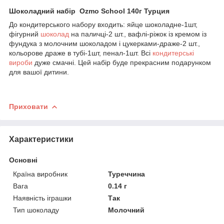
Шоколадний набір Ozmo School 140г Турция
До кондитерського набору входить: яйце шоколадне-1шт,
фігурний
шоколад
на паличці-2 шт., вафлі-ріжок із кремом із
фундука з молочним шоколадом і цукерками-драже-2 шт.,
кольорове драже в тубі-1шт, пенал-1шт. Всі
кондитерські
вироби
дуже смачні. Цей набір буде прекрасним подарунком
для вашої дитини.
Приховати
Характеристики
Основні
Країна виробник
Туреччина
Вага
0.14 г
Наявність іграшки
Так
Тип шоколаду
Молочний