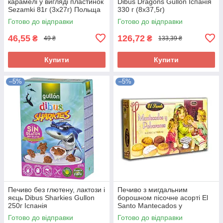
карамелі у вигляді пластинок
Dibus Dragons Gullon Іспанія
Sezamki 81г (3х27г) Польща
330 г (8х37,5г)
Готово до відправки
Готово до відправки
46,55
126,72
₴
₴
49 ₴
133,39 ₴
Купити
Купити
–5%
–5%
Печиво без глютену, лактози і
Печиво з мигдальним
яєць Dibus Sharkies Gullon
борошном пісочне асорті El
250г Іспанія
Santo Mantecados y
Polvorones 300 г Іспанія
Готово до відправки
Готово до відправки