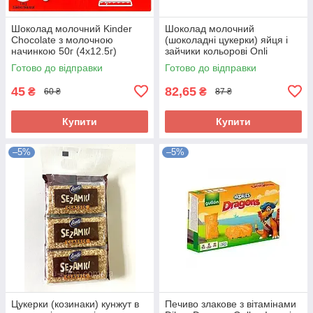
Шоколад молочний Kinder
Шоколад молочний
Chocolate з молочною
(шоколадні цукерки) яйця і
начинкою 50г (4х12.5г)
зайчики кольорові Onli
Німеччина
Австрія 84г
Готово до відправки
Готово до відправки
45
82,65
₴
₴
60 ₴
87 ₴
Купити
Купити
–5%
–5%
Цукерки (козинаки) кунжут в
Печиво злакове з вітамінами