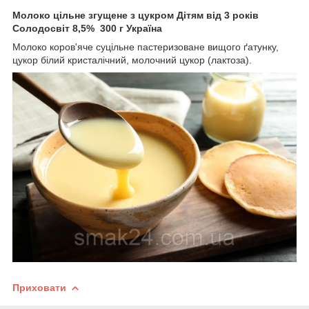
Молоко цільне згущене з цукром Дітям від 3 років
Солодосвіт 8,5% 300 г Україна
Молоко коров'яче суцільне пастеризоване вищого ґатунку,
цукор білий кристалічний, молочний цукор (лактоза).
Приховати