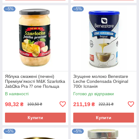
–5%
–5%
Яблука смажені (печені)
Згущене молоко Benestare
Преміум'якості M&K Szarlotka
Leche Condensada Original
JabΩka Pra ⁇ one Польща
700г Іспанія
650г
В наявності
Готово до відправки
98,32
211,19
₴
₴
103,50 ₴
222,31 ₴
Купити
Купити
–5%
–5%