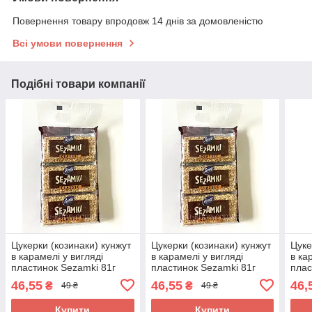
Повернення товару впродовж 14 днів за домовленістю
Всі умови повернення
Подібні товари компанії
Цукерки (козинаки) кунжут
Цукерки (козинаки) кунжут
Цуке
в карамелі у вигляді
в карамелі у вигляді
в ка
пластинок Sezamki 81г
пластинок Sezamki 81г
плас
(3х27г) Польща
(3х27г) Польща
(3х2
46,55
46,55
46,
₴
₴
49 ₴
49 ₴
Купити
Купити