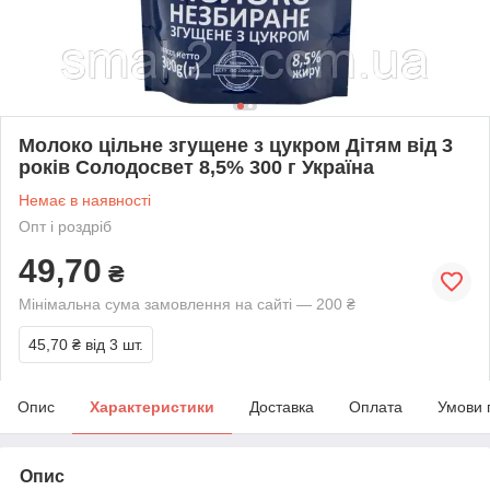
Молоко цільне згущене з цукром Дітям від 3
років Солодосвет 8,5% 300 г Україна
Немає в наявності
Опт і роздріб
49,70
₴
Мінімальна сума замовлення на сайті — 200 ₴
45,70 ₴
від 3 шт.
Опис
Характеристики
Доставка
Оплата
Умови 
Опис