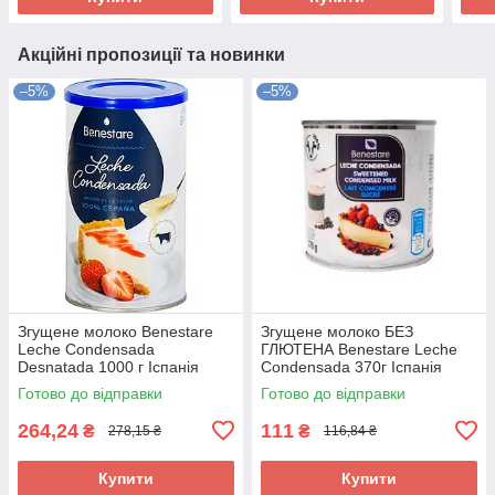
Акційні пропозиції та новинки
–5%
–5%
Згущене молоко Benestare
Згущене молоко БЕЗ
Leche Condensada
ГЛЮТЕНА Benestare Leche
Desnatada 1000 г Іспанія
Condensada 370г Іспанія
Готово до відправки
Готово до відправки
264,24
111
₴
₴
278,15 ₴
116,84 ₴
Купити
Купити