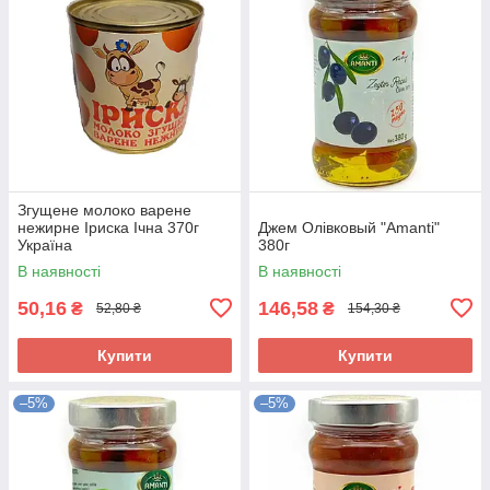
Згущене молоко варене
нежирне Іриска Ічна 370г
Джем Олівковый "Amanti"
Україна
380г
В наявності
В наявності
50,16
146,58
₴
₴
52,80 ₴
154,30 ₴
Купити
Купити
–5%
–5%