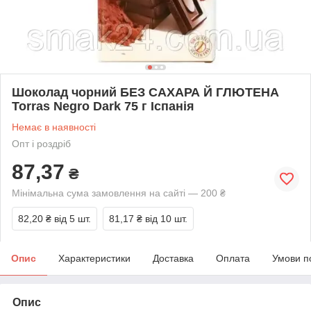
Шоколад чорний БЕЗ САХАРА Й ГЛЮТЕНА
Torras Negro Dark 75 г Іспанія
Немає в наявності
Опт і роздріб
87,37
₴
Мінімальна сума замовлення на сайті — 200 ₴
82,20 ₴
від 5 шт.
81,17 ₴
від 10 шт.
Опис
Характеристики
Доставка
Оплата
Умови п
Опис