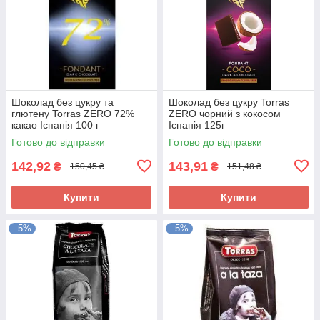
Шоколад без цукру та
Шоколад без цукру Torras
глютену Torras ZERO 72%
ZERO чорний з кокосом
какао Іспанія 100 г
Іспанія 125г
Готово до відправки
Готово до відправки
142,92
143,91
₴
₴
150,45 ₴
151,48 ₴
Купити
Купити
–5%
–5%