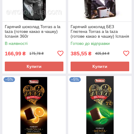
Гарячий шоколад Torras a la
Гарячий шоколад БЕЗ
taza (готове какао в чашку)
Глютена Torras a la taza
Іспанія 360г
(готове какао в чашку) Іспанія
1кг
В наявності
Готово до відправки
166,99
385,55
₴
₴
175,78 ₴
405,84 ₴
Купити
Купити
–5%
–5%