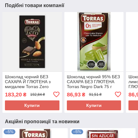
Подібні товари компанії
Шоколад чорний БЕЗ
Шоколад чорний 95% БЕЗ
Шоко
САХАРА Й ГЛЮТЕНА з
САХАРА БЕЗ ГЛЮТЕНА
лим
мигдалем Torras Zero
Torras Negro Dark 75 г
ГЛЮТ
Negro Almendras Іспанія
Іспанія
Limo
183,20
86,93
86,
₴
₴
192,84 ₴
91,51 ₴
150 г
Купити
Купити
Акційні пропозиції та новинки
–5%
–5%