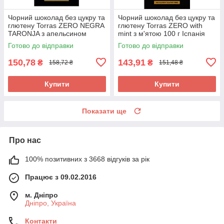
Чорний шоколад без цукру та
Чорний шоколад без цукру та
глютену Torras ZERO NEGRA
глютену Torras ZERO with
TARONJA з апельсином
mint з м'ятою 100 г Іспанія
Іспанія 125 г
Готово до відправки
Готово до відправки
150,78
143,91
₴
₴
158,72 ₴
151,48 ₴
Купити
Купити
Показати ще
Про нас
100% позитивних з 3668 відгуків за рік
Працює з 09.02.2016
м. Дніпро
Дніпро, Україна
Контакти