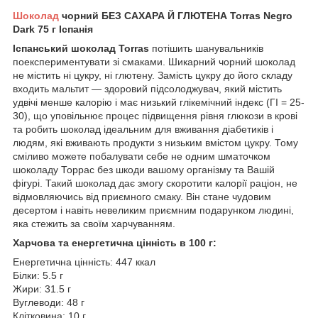
Шоколад
чорний БЕЗ САХАРА Й ГЛЮТЕНА Torras Negro
Dark 75 г Іспанія
Іспанський шоколад Torras
потішить шанувальників
поекспериментувати зі смаками. Шикарний чорний шоколад
не містить ні цукру, ні глютену. Замість цукру до його складу
входить мальтит — здоровий підсолоджувач, який містить
удвічі менше калорію і має низький глікемічний індекс (ГІ = 25-
30), що уповільнює процес підвищення рівня глюкози в крові
та робить шоколад ідеальним для вживання діабетиків і
людям, які вживають продукти з низьким вмістом цукру. Тому
сміливо можете побалувати себе не одним шматочком
шоколаду Торрас без шкоди вашому організму та Вашій
фігурі. Такий шоколад дає змогу скоротити калорії раціон, не
відмовляючись від приємного смаку. Він стане чудовим
десертом і навіть невеликим приємним подарунком людині,
яка стежить за своїм харчуванням.
Харчова та енергетична цінність в 100 г:
Енергетична цінність: 447 ккал
Білки: 5.5 г
Жири: 31.5 г
Вуглеводи: 48 г
Клітковина: 10 г