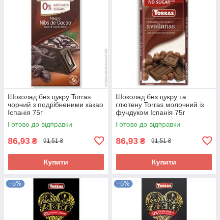
Шоколад без цукру Torras
Шоколад без цукру та
чорний з подрібненими какао
глютену Torras молочний із
Іспанія 75г
фундуком Іспанія 75г
Готово до відправки
Готово до відправки
86,93
86,93
₴
₴
91,51 ₴
91,51 ₴
Купити
Купити
–5%
–5%