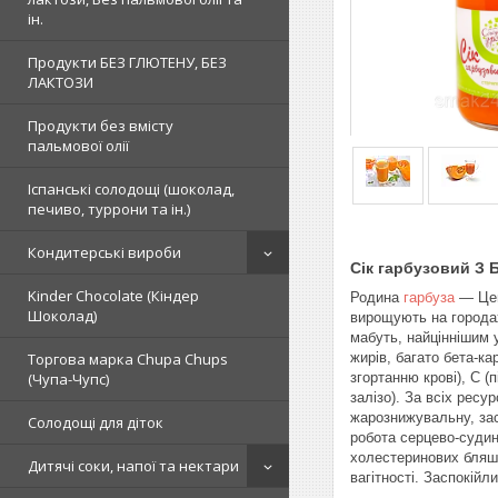
ін.
Продукти БЕЗ ГЛЮТЕНУ, БЕЗ
ЛАКТОЗИ
Продукти без вмісту
пальмової олії
Іспанські солодощі (шоколад,
печиво, туррони та ін.)
Кондитерські вироби
Сік гарбузовий З 
Kinder Chocolate (Кіндер
Родина
гарбуза
— Цент
Шоколад)
вирощують на городах,
мабуть, найціннішим у
жирів, багато бета-ка
Торгова марка Chupa Chups
згортанню крові), C (
(Чупа-Чупс)
залізо). За всіх ресу
жарознижувальну, зас
Солодощі для діток
робота серцево-судин
холестеринових бляшо
Дитячі соки, напої та нектари
вагітності. Заспокійл