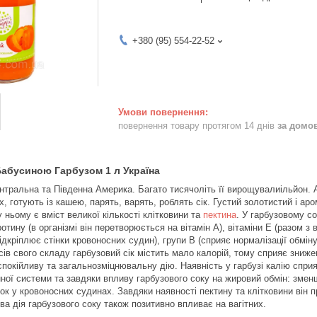
+380 (95) 554-22-52
повернення товару протягом 14 днів
за домо
Бабусиною Гарбузом 1 л Україна
ральна та Південна Америка. Багато тисячоліть її вирощувалиільйон. Ал
 готують із кашею, парять, варять, роблять сік. Густий золотистий і аро
 ньому є вміст великої кількості клітковини та
пектина
. У гарбузовому со
ротину (в організмі він перетворюється на вітамін А), вітаміни Е (разом 
підкріплює стінки кровоносних судин), групи B (сприяє нормалізації обмін
рсів свого складу гарбузовий сік містить мало калорій, тому сприяє зниж
покійливу та загальнозміцнювальну дію. Наявність у гарбузі калію спри
ної системи та завдяки впливу гарбузового соку на жировий обмін: змен
к у кровоносних судинах. Завдяки наявності пектину та клітковини він 
ива дія гарбузового соку також позитивно впливає на вагітних.