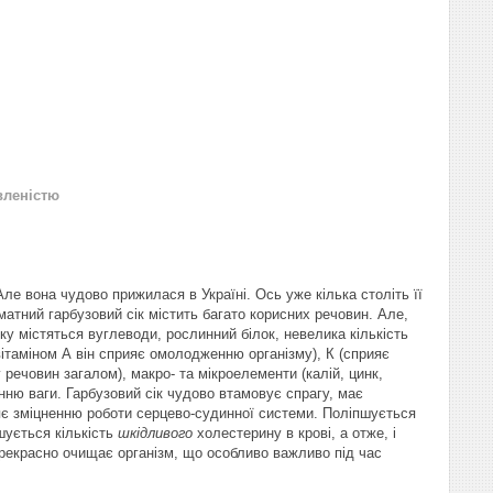
вленістю
е вона чудово прижилася в Україні. Ось уже кілька століть її
матний гарбузовий сік містить багато корисних речовин. Але,
ку містяться вуглеводи, рослинний білок, невелика кількість
з вітаміном А він сприяє омолодженню організму), К (сприяє
у речовин загалом), макро- та мікроелементи (калій, цинк,
енню ваги. Гарбузовий сік чудово втамовує спрагу, має
яє зміцненню роботи серцево-судинної системи. Поліпшується
шується кількість
шкідливого
холестерину в крові, а отже, і
прекрасно очищає організм, що особливо важливо під час