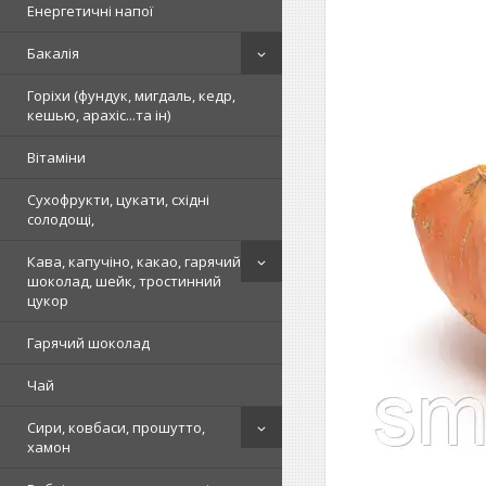
Енергетичні напої
Бакалія
Горіхи (фундук, мигдаль, кедр,
кешью, арахіс...та ін)
Вітаміни
Сухофрукти, цукати, східні
солодощі,
Кава, капучіно, какао, гарячий
шоколад, шейк, тростинний
цукор
Гарячий шоколад
Чай
Сири, ковбаси, прошутто,
хамон