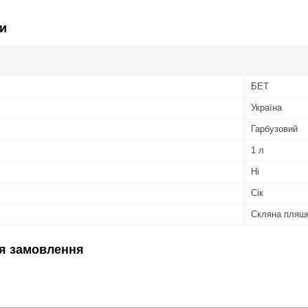
и
БЕТ
Україна
Гарбузовий
1 л
Ні
Сік
Скляна пляш
я замовлення