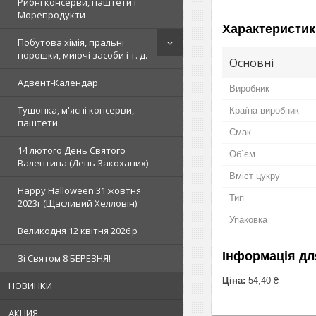
Рибні консерви, паштети і
Морепродукти
Характеристик
Побутова хімія, пральні
порошки, миючі засоби і т. д.
Основні
Адвент-Календар
Виробник
Тушонка, м'ясні консерви,
Країна виробник
паштети
Смак
14 лютого День Святого
Об`єм
Валентина (День Закоханих)
Вміст цукру
Happy Halloween 31 жовтня
Тип
2023г (Щасливий Хелловін)
Упаковка
Великодня 12 квітня 2026 р
Інформація дл
Зi Святом 8 БЕРЕЗНЯ!
Ціна:
54,40 ₴
НОВИНКИ
АКЦИЯ