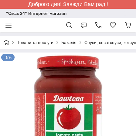
Доброго дня! Завжди Вам раді!
"Смак 24" Интернет-магазин
Товари та послуги
Бакалія
Соуси, соєві соуси, кетчу
–5%