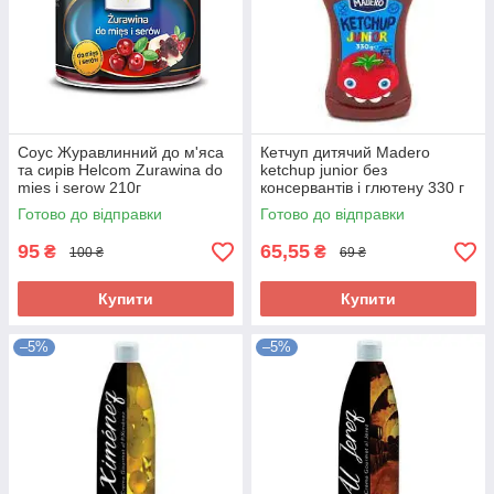
Соус Журавлинний до м'яса
Кетчуп дитячий Madero
та сирів Helcom Zurawina do
ketchup junior без
mies i serow 210г
консервантів і глютену 330 г
Польща
Готово до відправки
Готово до відправки
95
65,55
₴
₴
100 ₴
69 ₴
Купити
Купити
–5%
–5%