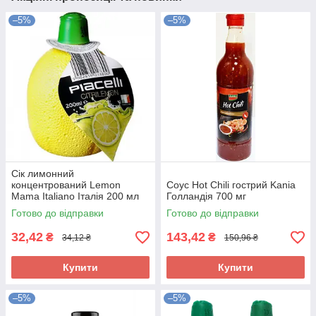
–5%
–5%
Сік лимонний
концентрований Lemon
Соус Hot Chili гострий Kania
Mama Italiano Італія 200 мл
Голландія 700 мг
Готово до відправки
Готово до відправки
32,42
143,42
₴
₴
34,12 ₴
150,96 ₴
Купити
Купити
–5%
–5%