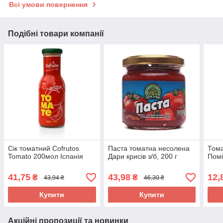
Всі умови повернення
Подібні товари компанії
Сік томатний Cofrutos
Паста томатна несолена
Тома
Tomato 200мол Іспанія
Дари крисів з/б, 200 г
Пом
41,75
43,98
12,
₴
₴
43,94 ₴
46,30 ₴
Купити
Купити
Акційні пропозиції та новинки