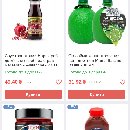
Соус гранатовий Наршараб
Сік лайма концентрований
до м'ясних і рибних страв
Lemon Green Mama Italiano
Narşərab «Avalanche» 270 г
Італія 200 мл
Готово до відправки
Готово до відправки
49,40
31,92
₴
₴
52 ₴
33,60 ₴
Купити
Купити
–5%
–5%