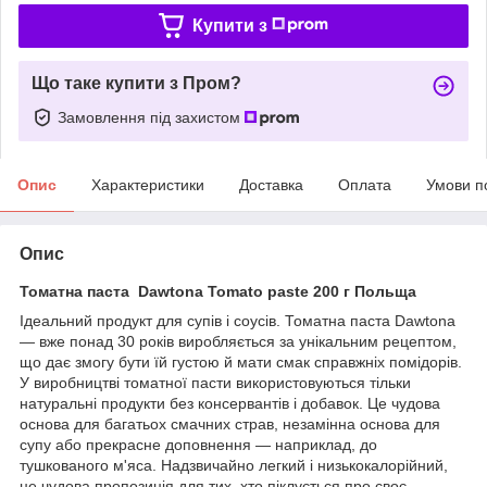
Купити з
Що таке купити з Пром?
Замовлення під захистом
Опис
Характеристики
Доставка
Оплата
Умови п
Опис
Томатна паста Dawtona Tomato paste 200 г Польща
Ідеальний продукт для супів і соусів. Томатна паста Dawtona
— вже понад 30 років виробляється за унікальним рецептом,
що дає змогу бути їй густою й мати смак справжніх помідорів.
У виробництві томатної пасти використовуються тільки
натуральні продукти без консервантів і добавок. Це чудова
основа для багатьох смачних страв, незамінна основа для
супу або прекрасне доповнення — наприклад, до
тушкованого м'яса. Надзвичайно легкий і низькокалорійний,
це чудова пропозиція для тих, хто піклується про своє