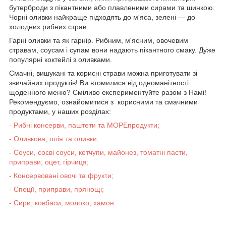
бутерброди з пікантними або плавленими сирами та шинкою.
Чорні оливки найкраще підходять до м'яса, зелені — до
холодних рибних страв.
Гарні оливки та як гарнір. Рибним, м'ясним, овочевим
стравам, соусам і супам вони надають пікантного смаку. Дуже
популярні коктейлі з оливками.
Смачні, вишукані та корисні страви можна приготувати зі
звичайних продуктів! Ви втомилися від одноманітності
щоденного меню? Сміливо експериментуйте разом з Намі!
Рекомендуємо, ознайомитися з корисними та смачними
продуктами, у наших розділах:
- Рибні консерви, паштети та МОРЕпродукти;
- Оливкова, олія та оливки;
- Соуси, соєві соуси, кетчупи, майонез, томатні пасти,
приправи, оцет, гірчиця;
- Консервовані овочі та фрукти;
- Спеції, приправи, прянощі;
- Сири, ковбаси, молоко, хамон.