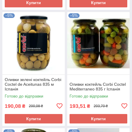
Купити
Купити
–5%
–5%
Оливки зелені коктейль Corbi
Coctel de Aceitunas 835 м
Оливки коктейль Corbi Coctel
Іспанія
Mediterraneo 835 г Іспанія
Готово до відправки
Готово до відправки
190,08
193,51
₴
₴
200,08 ₴
203,70 ₴
Купити
Купити
–5%
–5%