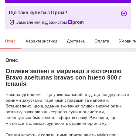
Що таке купити з Пром?
Замовлення під захистом
Опис
Характеристики
Доставка
Оплата
Умови п
Опис
Оливки зелені в маринаді з кісточкою
Bravo aceitunas bravas con hueso 900 г
Іспанія
Насправді оливки — це універсальний плід, що поєднується з
різними закусками, гарячими стравами та напоями.
Встановлено, що щоденне вживання оливок знижує ризик
розвитку захворювань серцево-судинної системи,
зменшується ймовірність інфарктів і раку. Речовини, що
містяться в оливках, зупиняють старіння організму.
Оливки кладуть у салати, ними прикрашають мініатюрні