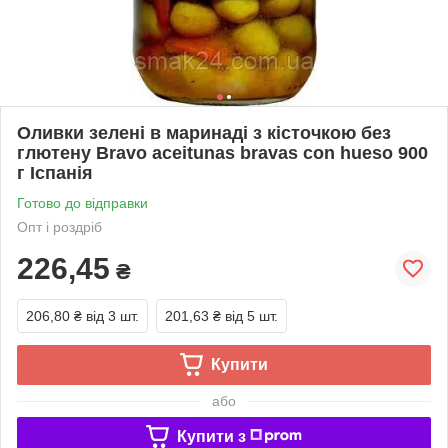
Оливки зелені в маринаді з кісточкою без
глютену Bravo aceitunas bravas con hueso 900
г Іспанія
Готово до відправки
Опт і роздріб
226,45
₴
206,80 ₴
від 3 шт.
201,63 ₴
від 5 шт.
Купити
або
Купити з