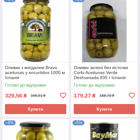
Оливки з мигдалем Bravo
Оливки зелені без кісточки
aceitunas y encurtidos 1000 м
Corbi Aceitunas Verde
Іспанія
Deshuesada 835 г Іспанія
Готово до відправки
Готово до відправки
329,56
179,27
₴
₴
346,91 ₴
188,70 ₴
Купити
Купити
–5%
–5%