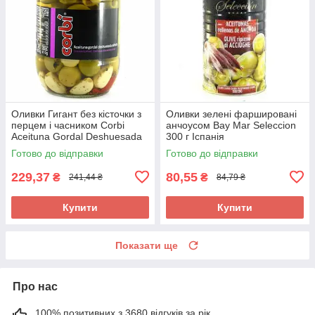
Оливки Гигант без кісточки з
Оливки зелені фаршировані
перцем і часником Corbi
анчоусом Bay Mar Seleccion
Aceituna Gordal Deshuesada
300 г Іспанія
835 г Іспанія
Готово до відправки
Готово до відправки
229,37
80,55
₴
₴
241,44 ₴
84,79 ₴
Купити
Купити
Показати ще
Про нас
100% позитивних з 3680 відгуків за рік