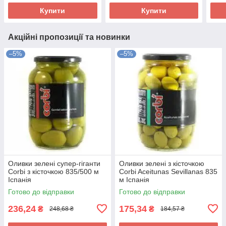
Купити
Купити
Акційні пропозиції та новинки
–5%
–5%
Оливки зелені супер-гіганти
Оливки зелені з кісточкою
Corbi з кісточкою 835/500 м
Corbi Aceitunas Sevillanas 835
Іспанія
м Іспанія
Готово до відправки
Готово до відправки
236,24
175,34
₴
₴
248,68 ₴
184,57 ₴