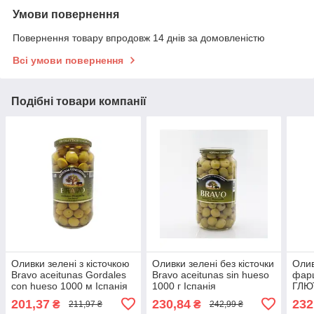
Умови повернення
Повернення товару впродовж 14 днів за домовленістю
Всі умови повернення
Подібні товари компанії
Оливки зелені з кісточкою
Оливки зелені без кісточки
Олив
Bravo aceitunas Gordales
Bravo aceitunas sin hueso
фар
con hueso 1000 м Іспанія
1000 г Іспанія
ГЛЮТ
de P
201,37
230,84
232
₴
₴
211,97 ₴
242,99 ₴
Іспа