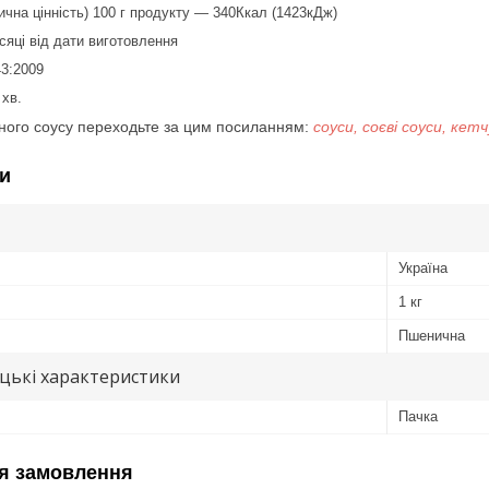
ична цінність) 100 г продукту — 340Ккал (1423кДж)
ісяці від дати виготовлення
3:2009
хв.
дного соусу переходьте за цим посиланням:
соуси, соєві соуси, ке
и
Україна
1 кг
Пшенична
цькі характеристики
Пачка
я замовлення