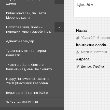
хамон
Ціна:
36 ₴
Рибні консерви, паштети і
Морепродукти
Побутова хімія, пральні
порошки, миючі засоби і т. д.
"Смак 24" Интерне
Адвент-Календар
Тушонка, м'ясні консерви,
Марина, Наталья
паштети
14 лютого День Святого
Дніпро, Україна
Валентина (День Закоханих)
Happy Halloween 31 жовтня
2023г (Щасливий Хелловін)
Великодня 12 квітня 2026 р
Зi Святом 8 БЕРЕЗНЯ!