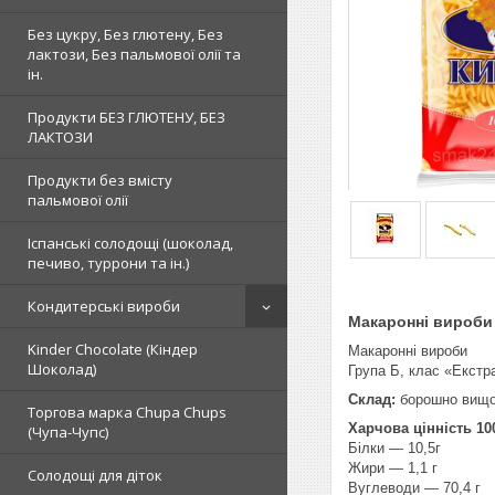
Без цукру, Без глютену, Без
лактози, Без пальмової олії та
ін.
Продукти БЕЗ ГЛЮТЕНУ, БЕЗ
ЛАКТОЗИ
Продукти без вмісту
пальмової олії
Іспанські солодощі (шоколад,
печиво, туррони та ін.)
Кондитерські вироби
Макаронні вироби 
Kinder Chocolate (Кіндер
Макаронні вироби
Шоколад)
Група Б, клас «Екст
Склад:
борошно вищог
Торгова марка Chupa Chups
Харчова цінність 10
(Чупа-Чупс)
Білки — 10,5г
Жири — 1,1 г
Солодощі для діток
Вуглеводи — 70,4 г