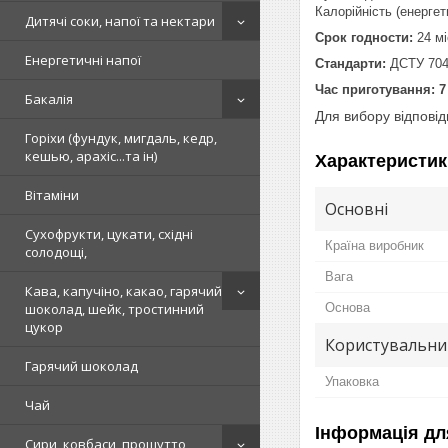
Калорійність (енергет
Дитячі соки, напої та нектари
Срок годности:
24 м
Енергетичні напої
Стандарти:
ДСТУ 704
Час приготування: 7
Бакалія
Для вибору відпові
Горіхи (фундук, мигдаль, кедр,
кешью, арахіс...та ін)
Характеристик
Вітаміни
Основні
Сухофрукти, цукати, східні
Країна виробник
солодощі,
Вага
Кава, капучіно, какао, гарячий
Основа
шоколад, шейк, тростинний
цукор
Користувальни
Гарячий шоколад
Упаковка
Чай
Інформація дл
Сири, ковбаси, прошутто,