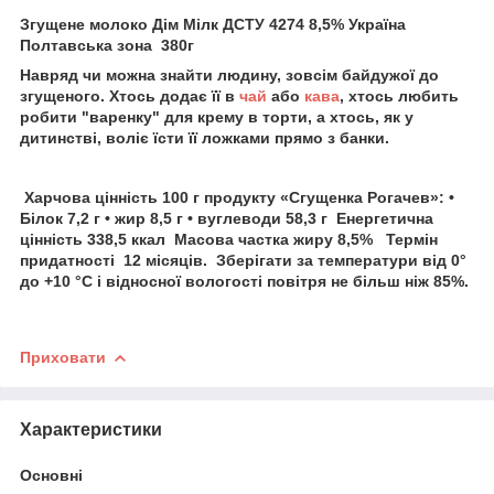
Згущене молоко Дім Мілк ДСТУ 4274 8,5% Україна
Полтавська зона 380г
Навряд чи можна знайти людину, зовсім байдужої до
згущеного. Хтось додає її в
чай
або
кава
, хтось любить
робити "варенку" для крему в торти, а хтось, як у
дитинстві, воліє їсти її ложками прямо з банки.
Харчова цінність 100 г продукту «Сгущенка Рогачев»: •
Білок 7,2 г • жир 8,5 г • вуглеводи 58,3 г Енергетична
цінність 338,5 ккал Масова частка жиру 8,5% Термін
придатності 12 місяців. Зберігати за температури від 0°
до +10 °C і відносної вологості повітря не більш ніж 85%.
Приховати
Характеристики
Основні