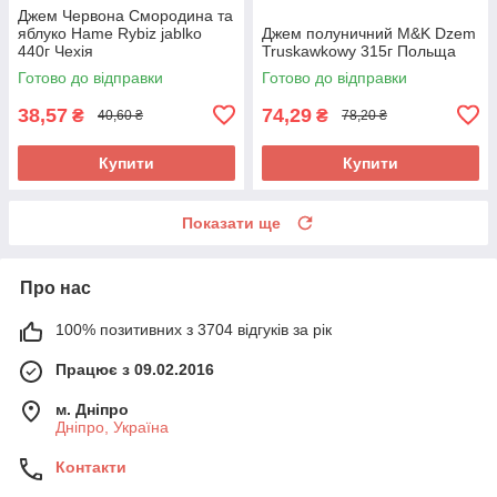
Джем Червона Смородина та
яблуко Hame Rybiz jablko
Джем полуничний M&K Dzem
440г Чехія
Truskawkowy 315г Польща
Готово до відправки
Готово до відправки
38,57
74,29
₴
₴
40,60 ₴
78,20 ₴
Купити
Купити
Показати ще
Про нас
100% позитивних з 3704 відгуків за рік
Працює з 09.02.2016
м. Дніпро
Дніпро, Україна
Контакти