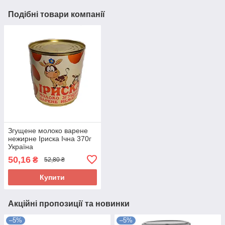
Подібні товари компанії
Згущене молоко варене
нежирне Іриска Ічна 370г
Україна
50,16
₴
52,80 ₴
Купити
Акційні пропозиції та новинки
–5%
–5%