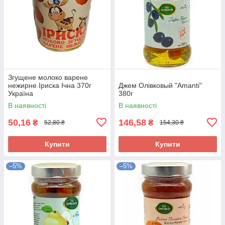
Згущене молоко варене
нежирне Іриска Ічна 370г
Джем Олівковый "Amanti"
Україна
380г
В наявності
В наявності
50,16
146,58
₴
₴
52,80 ₴
154,30 ₴
Купити
Купити
–5%
–5%