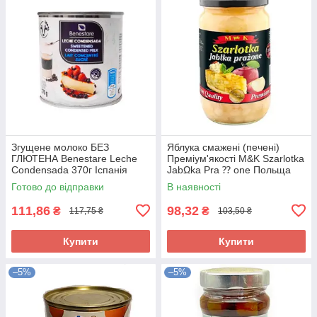
Згущене молоко БЕЗ
Яблука смажені (печені)
ГЛЮТЕНА Benestare Leche
Преміум'якості M&K Szarlotka
Condensada 370г Іспанія
JabΩka Pra ⁇ one Польща
650г
Готово до відправки
В наявності
111,86
98,32
₴
₴
117,75 ₴
103,50 ₴
Купити
Купити
–5%
–5%