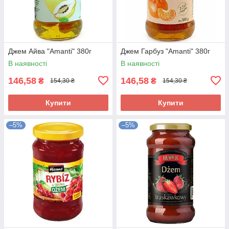
Джем Айва "Amanti" 380г
Джем Гарбуз "Amanti" 380г
В наявності
В наявності
146,58
146,58
₴
₴
154,30 ₴
154,30 ₴
Купити
Купити
–5%
–5%