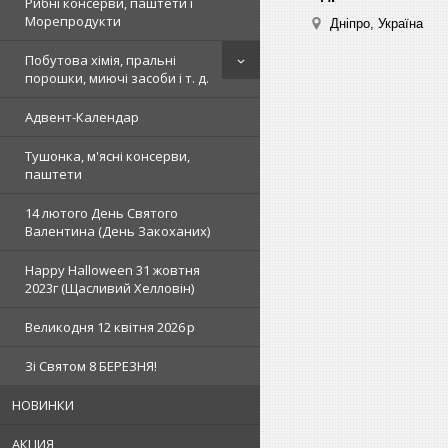
Рибні консерви, паштети і
Морепродукти
Дніпро, Україна
Побутова хімія, пральні
порошки, миючі засоби і т. д.
Адвент-Календар
Тушонка, м'ясні консерви,
паштети
14 лютого День Святого
Валентина (День Закоханих)
Happy Halloween 31 жовтня
2023г (Щасливий Хелловін)
Великодня 12 квітня 2026 р
Зi Святом 8 БЕРЕЗНЯ!
НОВИНКИ
АКЦИЯ