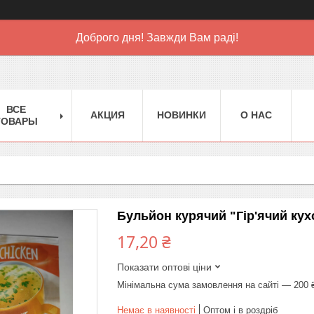
Доброго дня! Завжди Вам раді!
ВСЕ
АКЦИЯ
НОВИНКИ
О НАС
ТОВАРЫ
Бульйон курячий "Гір'ячий кух
17,20 ₴
Показати оптові ціни
Мінімальна сума замовлення на сайті — 200 
Немає в наявності
Оптом і в роздріб