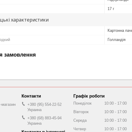
17 г
цькі характеристики
Картонна пач
лодкий
Голландія
я замовлення
Графік роботи
Понеділок
10:00
17:00
т-магазин
+380 (95) 554-22-52
Украина
Вівторок
10:00
17:00
+380 (68) 883-45-94
Середа
10:00
17:00
Украина
Четвер
10:00
17:00