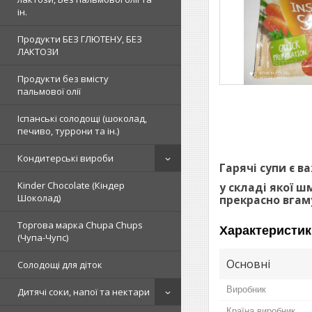
ін.
Продукти БЕЗ ГЛЮТЕНУ, БЕЗ
ЛАКТОЗИ
Продукти без вмісту
пальмової олії
Іспанські солодощі (шоколад,
печиво, туррони та ін.)
Кондитерські вироби
Гарячі супи є 
Kinder Chocolate (Кіндер
у складі якої ш
Шоколад)
прекрасно вгамує
Торгова марка Chupa Chups
Характеристик
(Чупа-Чупс)
Основні
Солодощі для діток
Виробник
Дитячі соки, напої та нектари
Країна виробник