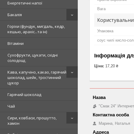
Енергетичні напої
Вага
Бакалія
Користувальни
Горіхи (фундук, мигдаль, кедр,
Упаковка
кешью, арахіс...та ін)
соус чилі кисло-со
Вітаміни
Сухофрукти, цукати, східні
Інформація дл
солодощі,
Ціна:
17,20 ₴
Кава, капучіно, какао, гарячий
шоколад, шейк, тростинний
цукор
Гарячий шоколад
Чай
"Смак 24" Интерне
Сири, ковбаси, прошутто,
хамон
Марина, Наталья