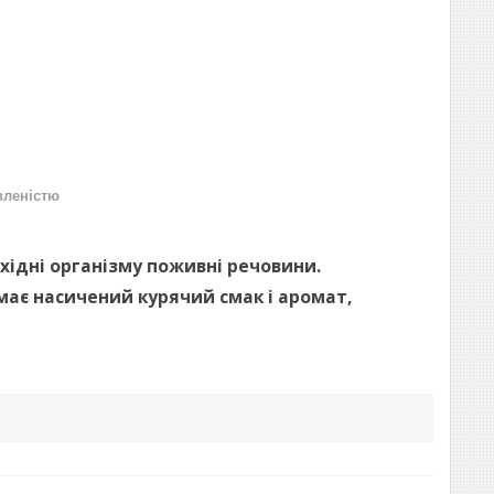
вленістю
хідні організму поживні речовини.
 має насичений курячий смак і аромат,