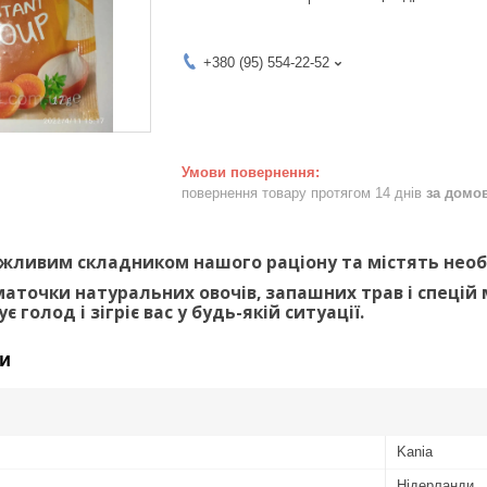
+380 (95) 554-22-52
повернення товару протягом 14 днів
за домо
важливим складником нашого раціону та містять необ
маточки натуральних овочів, запашних трав і спецій
 голод і зігріє вас у будь-якій ситуації.
и
Kania
Нідерланди