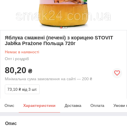
Яблука смажені (печені) з корицею STOVIT
Jabłka Prażone Польща 720г
Немає в наявності
Опт і роздріб
80,20
₴
Мінімальна сума замовлення на сайті — 200 ₴
73,10 ₴
від 3 шт.
Опис
Характеристики
Доставка
Оплата
Умови 
Опис