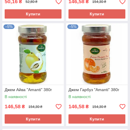
50,16
146,58
₴
₴
52,80 ₴
154,30 ₴
Купити
Купити
–5%
–5%
Джем Айва "Amanti" 380г
Джем Гарбуз "Amanti" 380г
В наявності
В наявності
146,58
146,58
₴
₴
154,30 ₴
154,30 ₴
Купити
Купити