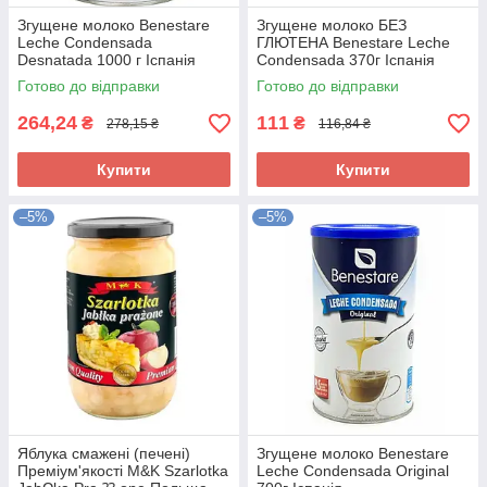
Згущене молоко Benestare
Згущене молоко БЕЗ
Leche Condensada
ГЛЮТЕНА Benestare Leche
Desnatada 1000 г Іспанія
Condensada 370г Іспанія
Готово до відправки
Готово до відправки
264,24
111
₴
₴
278,15 ₴
116,84 ₴
Купити
Купити
–5%
–5%
Яблука смажені (печені)
Згущене молоко Benestare
Преміум'якості M&K Szarlotka
Leche Condensada Original