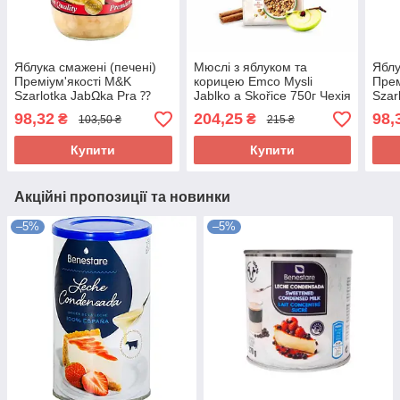
Яблука смажені (печені)
Мюслі з яблуком та
Яблу
Преміум'якості M&K
корицею Emco Mysli
Прем
Szarlotka JabΩka Pra ⁇
Jablko a Skořice 750г Чехія
Szar
one Польща 650г
one 
98,32
204,25
98,
₴
₴
103,50 ₴
215 ₴
Купити
Купити
Акційні пропозиції та новинки
–5%
–5%