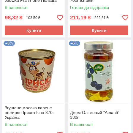
JabΩka Pra ⁇ one Польща
700г Іспанія
650г
В наявності
Готово до відправки
98,32
211,19
₴
₴
103,50 ₴
222,31 ₴
Купити
Купити
–5%
–5%
Згущене молоко варене
нежирне Іриска Ічна 370г
Джем Олівковый "Amanti"
Україна
380г
В наявності
В наявності