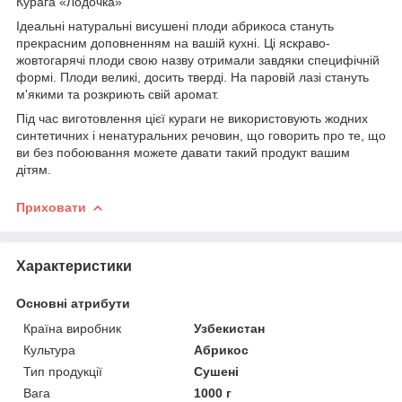
Курага «Лодочка»
Ідеальні натуральні висушені плоди абрикоса стануть
прекрасним доповненням на вашій кухні. Ці яскраво-
жовтогарячі плоди свою назву отримали завдяки специфічній
формі. Плоди великі, досить тверді. На паровій лазі стануть
м'якими та розкриють свій аромат.
Під час виготовлення цієї кураги не використовують жодних
синтетичних і ненатуральних речовин, що говорить про те, що
ви без побоювання можете давати такий продукт вашим
дітям.
Приховати
Характеристики
Основні атрибути
Країна виробник
Узбекистан
Культура
Абрикос
Тип продукції
Сушені
Вага
1000 г