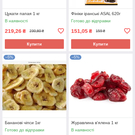
Цукати папая 1 кг
Фініки іранські ASAL 620г
В наявності
Готово до відправки
219,26
151,05
₴
₴
230,80 ₴
159 ₴
Купити
Купити
–5%
–5%
Бананові чіпси 1кг
Журавлина в'ялена 1 кг
Готово до відправки
В наявності