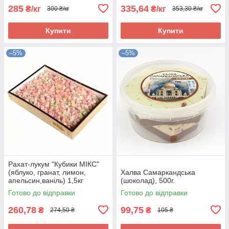
285
335,64
₴/кг
₴/кг
300 ₴/кг
353,30 ₴/кг
Купити
Купити
–5%
–5%
Рахат-лукум "Кубики МІКС"
(яблуко, гранат, лимон,
Халва Самаркандська
апельсин,ваніль) 1,5кг
(шоколад), 500г.
Готово до відправки
Готово до відправки
260,78
99,75
₴
₴
274,50 ₴
105 ₴