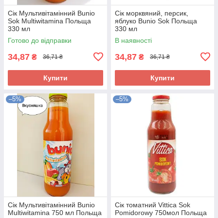
Сік Мультивітамінний Bunio
Сік морквяний, персик,
Sok Multiwitamina Польща
яблуко Bunio Sok Польща
330 мл
330 мл
Готово до відправки
В наявності
34,87
34,87
₴
₴
36,71 ₴
36,71 ₴
Купити
Купити
–5%
–5%
Сік Мультивітамінний Bunio
Сік томатний Vittica Sok
Multiwitamina 750 мл Польща
Pomidorowy 750мол Польща