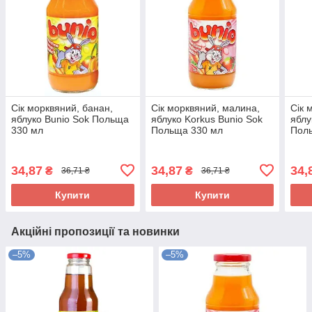
Сік морквяний, банан,
Сік морквяний, малина,
Сік 
яблуко Bunio Sok Польща
яблуко Korkus Bunio Sok
яблу
330 мл
Польща 330 мл
Пол
34,87
34,87
34,
₴
₴
36,71 ₴
36,71 ₴
Купити
Купити
Акційні пропозиції та новинки
–5%
–5%