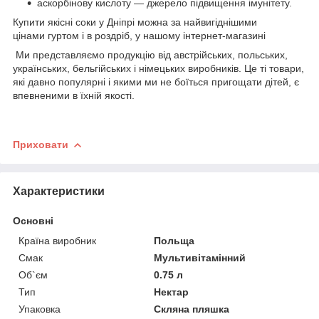
аскорбінову кислоту — джерело підвищення імунітету.
Купити якісні соки у Дніпрі можна за найвигіднішими
цінами гуртом і в роздріб, у нашому інтернет-магазині
Ми представляємо продукцію від австрійських, польських,
українських, бельгійських і німецьких виробників. Це ті товари,
які давно популярні і якими ми не боїться пригощати дітей, є
впевненими в їхній якості.
Приховати
Характеристики
Основні
Країна виробник
Польща
Смак
Мультивітамінний
Об`єм
0.75 л
Тип
Нектар
Упаковка
Скляна пляшка