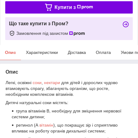
Купити з
Що таке купити з Пром?
Замовлення під захистом
Опис
Характеристики
Доставка
Оплата
Умови п
Опис
Легкі, освіжні
соки
,
нектари
для дітей і дорослих чудово
втамовують спрагу, збагачують організм, що росте,
необхідним комплексом вітамінів.
Дитячі натуральні соки містять:
група вітамінів В, необхідну для зміцнення нервової
системи дитини;
ретинол (А
вітамін
), що покращує зір і сприятливо
впливає на роботу органів дихальної системи;