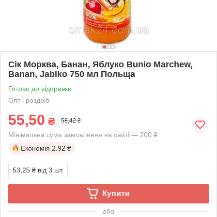
Сік Морква, Банан, Яблуко Bunio Marchew,
Banan, Jablko 750 мл Польща
Готово до відправки
Опт і роздріб
55,50
₴
58,42 ₴
Мінімальна сума замовлення на сайті — 200 ₴
Економія
2.92 ₴
53,25 ₴
від 3 шт.
Купити
або