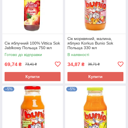
Сік морквяний, малина,
Сік яблучний 100% Vittica Sok
яблуко Korkus Bunio Sok
Jablkowy Польща 750 мл
Польща 330 мл
Готово до відправки
В наявності
69,74
34,87
₴
₴
73,41 ₴
36,71 ₴
Купити
Купити
–5%
–5%