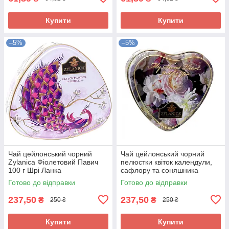
Купити
Купити
–5%
–5%
Чай цейлонський чорний
Чай цейлонський чорний
Zylanica Фіолетовий Павич
пелюстки квіток календули,
100 г Шрі Ланка
сафлору та соняшника
Zylanica 100 г Шрі Ланка
Готово до відправки
Готово до відправки
237,50
237,50
₴
₴
250 ₴
250 ₴
Купити
Купити