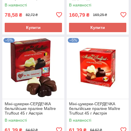
В наявності
В наявності
78,58
160,79
₴
₴
82,72 ₴
169,25 ₴
Купити
Купити
–5%
–5%
Міні-цукерки-СЕРДЕЧКА
Міні-цукерки-СЕРДЕЧКА
бельгійське праліне Maître
бельгійське праліне Maître
Truffout 45 г Австрія
Truffout 45 г Австрія
В наявності
В наявності
61,39
61,39
₴
₴
64,62 ₴
64,62 ₴