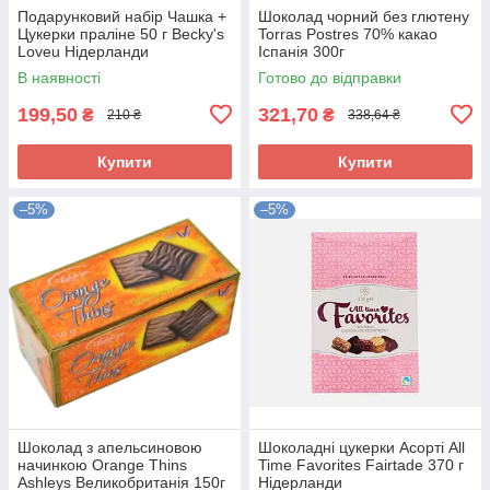
Подарунковий набір Чашка +
Шоколад чорний без глютену
Цукерки праліне 50 г Becky's
Torras Postres 70% какао
Loveu Нідерланди
Іспанія 300г
В наявності
Готово до відправки
199,50
321,70
₴
₴
210 ₴
338,64 ₴
Купити
Купити
–5%
–5%
Шоколад з апельсиновою
Шоколадні цукерки Асорті All
начинкою Orange Thins
Time Favorites Fairtade 370 г
Ashleys Великобританія 150г
Нідерланди