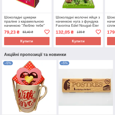
Шоколадні цукерки
Шоколадні молочні яйця з
Шоко
праліне з карамельною
начинкою нуга з фундука
начи
начинкою "Люблю тебе"
Favorina Edel Nougat-Eier
сілл
Becky's Love you 50 г
Haselnuss 150 г Німеччина
Choc
79,23
132,05
179
₴
₴
83,40 ₴
139 ₴
Нідерланди
200 
Купити
Купити
Акційні пропозиції та новинки
–5%
–5%