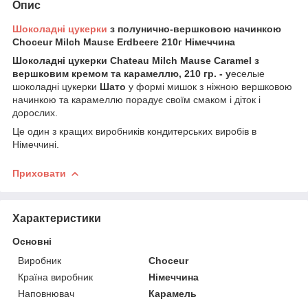
Опис
Шоколадні цукерки
з полунично-вершковою начинкою
Choceur Milch Mause Erdbeere 210г Німеччина
Шоколадні цукерки Chateau Milch Mause Caramel з
вершковим кремом та карамеллю, 210 гр. - у
еселые
шоколадні цукерки
Шато
у формі мишок з ніжною вершковою
начинкою та карамеллю порадує своїм смаком і діток і
дорослих.
Це один з кращих виробників кондитерських виробів в
Німеччині.
Приховати
Характеристики
Основні
Виробник
Choceur
Країна виробник
Німеччина
Наповнювач
Карамель