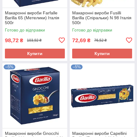
Макаронні вироби Farfalle
Макаронні вироби Fusilli
Barilla 65 (Метелики) Італія
Barilla (Спіральки) N 98 Італія
500г
500г
Готово до відправки
Готово до відправки
98,72
72,69
₴
₴
103,92 ₴
76,52 ₴
Купити
Купити
–5%
–5%
Макаронні вироби Gnocchi
Макаронні вироби Capellini