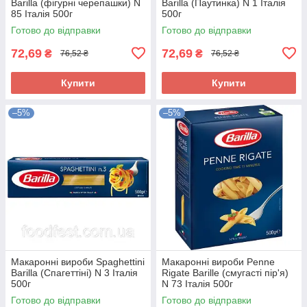
Barilla (фігурні черепашки) N
Barilla (Паутинка) N 1 Італія
85 Італія 500г
500г
Готово до відправки
Готово до відправки
72,69
72,69
₴
₴
76,52 ₴
76,52 ₴
Купити
Купити
–5%
–5%
Макаронні вироби Spaghettini
Макаронні вироби Penne
Barilla (Спагеттіні) N 3 Італія
Rigate Barille (смугасті пір'я)
500г
N 73 Італія 500г
Готово до відправки
Готово до відправки