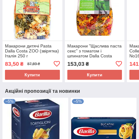
Макарони дитячі Pasta
Макарони "Щаслива паста
Мака
Dalla Costa ZOO (звірятка)
секс" з томатом і
Coll
Італія 250 г
шпинатом Dalla Costa
No16
«Happy Pasta Sex» Італія,
83,50
153,03
141
₴
₴
87,89 ₴
500г
Купити
Купити
Акційні пропозиції та новинки
–5%
–5%