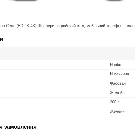
и
Haribo
Німеччина
Фасовані
Желейні
200 г
Желейні
я замовлення