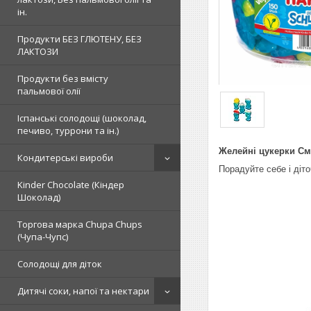
ін.
Продукти БЕЗ ГЛЮТЕНУ, БЕЗ
ЛАКТОЗИ
Продукти без вмісту
пальмової олії
Іспанські солодощі (шоколад,
печиво, туррони та ін.)
Желейні цукерки См
Кондитерські вироби
Порадуйте себе і діто
Kinder Chocolate (Кіндер
Шоколад)
Торгова марка Chupa Chups
(Чупа-Чупс)
Солодощі для діток
Дитячі соки, напої та нектари