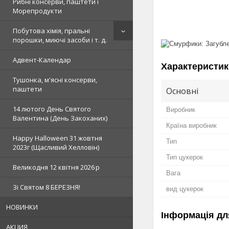
Рибні консерви, паштети і
Морепродукти
Побутова хімія, пральні
порошки, миючі засоби і т. д.
Адвент-Календар
Характеристик
Тушонка, м'ясні консерви,
паштети
Основні
14 лютого День Святого
Виробник
Валентина (День Закоханих)
Країна виробник
Happy Halloween 31 жовтня
Тип
2023г (Щасливий Хелловін)
Тип цукерок
Великодня 12 квітня 2026 р
Вага
Зi Святом 8 БЕРЕЗНЯ!
вид цукерок
НОВИНКИ
Інформація дл
АКЦИЯ