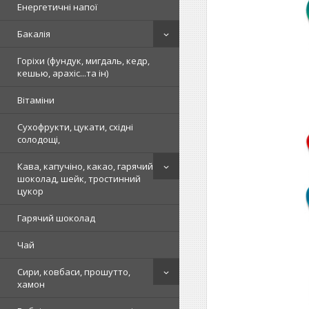
Енергетичні напої
Бакалія
Горіхи (фундук, мигдаль, кедр,
кешью, арахіс...та ін)
Вітаміни
Сухофрукти, цукати, східні
солодощі,
Кава, капучіно, какао, гарячий
шоколад, шейк, тростинний
цукор
Гарячий шоколад
Чай
Сири, ковбаси, прошутто,
хамон