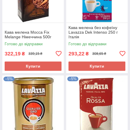
Кава мелена без кофеїну
Кава мелена Mocca Fix
Lavazza Dek Intenso 250 г
Melange Німеччина 500г
Італія
Готово до відправки
Готово до відправки
322,19
293,22
₴
₴
339,15 ₴
308,65 ₴
Купити
Купити
–5%
–5%