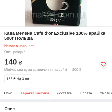
Кава мелена Cafe d'or Exclusive 100% арабіка
500г Польща
Немає в наявності
Опт і роздріб
140
₴
Мінімальна сума замовлення на сайті — 200 ₴
135 ₴
від 3 шт.
Опис
Характеристики
Доставка
Оплата
Умови 
Опис