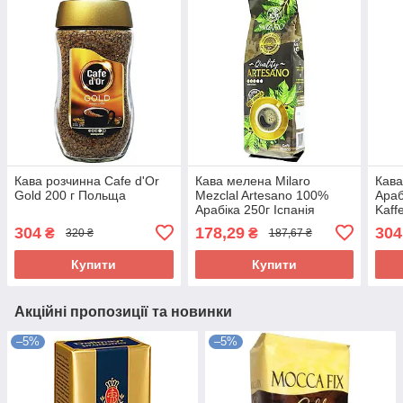
Кава розчинна Cafe d'Or
Кава мелена Milaro
Кав
Gold 200 г Польща
Mezclal Artesano 100%
Араб
Арабіка 250г Іспанія
Kaff
Німе
304
178,29
304
₴
₴
320 ₴
187,67 ₴
Купити
Купити
Акційні пропозиції та новинки
–5%
–5%