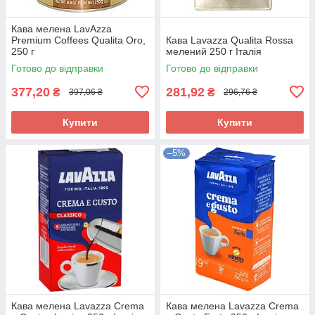
Кава мелена LavAzza
Premium Coffees Qualita Oro,
Кава Lavazza Qualita Rossa
250 г
мелений 250 г Італія
Готово до відправки
Готово до відправки
377,20
281,92
₴
₴
397,06 ₴
296,76 ₴
Купити
Купити
–5%
Кава мелена Lavazza Crema
Кава мелена Lavazza Crema