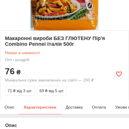
Макаронні вироби БЕЗ ГЛЮТЕНУ Пір'я
Combino Pennei Італія 500г
Немає в наявності
Опт і роздріб
76
₴
Мінімальна сума замовлення на сайті — 200 ₴
71 ₴
від 3 шт.
69 ₴
від 5 шт.
Опис
Характеристики
Доставка
Оплата
Умови 
Опис