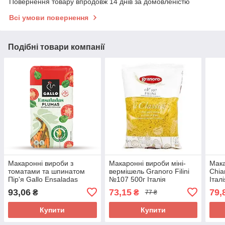
Повернення товару впродовж 14 днів за домовленістю
Всі умови повернення
Подібні товари компанії
Макаронні вироби з
Макаронні вироби міні-
Мака
томатами та шпинатом
вермішель Granoro Filini
Chia
Пір'я Gallo Ensaladas
№107 500г Італія
Італ
Plumas 450 г Іспанія
93,06
73,15
79,
₴
₴
77 ₴
Купити
Купити