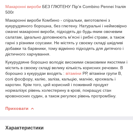
Макаронні вироби
БЕЗ ГЛЮТЕНУ Пір'я Combino Pennei Італія
500г
Макаронні вироби Комбино - спіральки, виготовлені з
кукурудзяного борошна, без глютену. Натуральні і неймовірно
смачні макаронні вироби, підходять до будь-яким овочевим
салатам, ідеально доповнюють м'ясні і рибні страви, а також
гарні з різними соусами. Не містять у своєму складі шкідливі
добавки та барвники, тому відмінно підходять для дитячого і
дієтичного харчування.
Кукурудзяне борошно володіє високими смаковими якостями і
містить в своєму складі велику кількість корисних речовин. В
борошно з кукурудзи входять :
вітаміни
РР, вітаміни групи В,
солі фосфору, калію, заліза, кальцію, магнію, крохмаль і
каротин. Крім того, цей корисний і поживний продукт
нормалізує рівень холестерину в крові, покращує стан
кровоносних судин, а також регулює рівень протромбіну.
Приховати
Характеристики