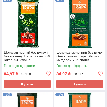
–5%
–5%
Шоколад чорний без цукру і
Шоколад молочний без цукру
без глютену Trapa Stevia 80%
і без глютену Trapa Stevia з
какао 75г Іспанія
мигдалем 75г Іспанія
Готово до відправки
Готово до відправки
84,97
84,97
₴
₴
89,44 ₴
89,44 ₴
Купити
Купити
–5%
–5%