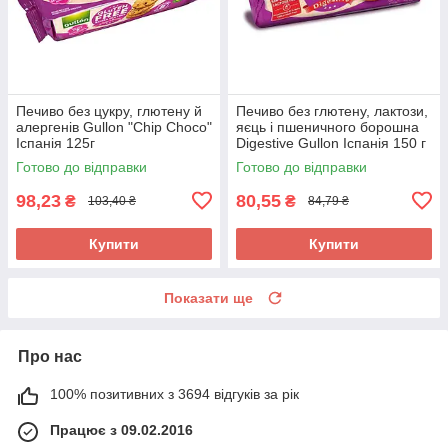
Печиво без цукру, глютену й
Печиво без глютену, лактози,
алергенів Gullon "Chip Choco"
яєць і пшеничного борошна
Іспанія 125г
Digestive Gullon Іспанія 150 г
Готово до відправки
Готово до відправки
98,23
80,55
₴
₴
103,40 ₴
84,79 ₴
Купити
Купити
Показати ще
Про нас
100% позитивних з 3694 відгуків за рік
Працює з 09.02.2016