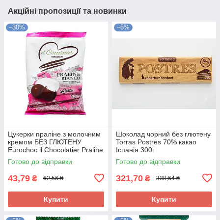
Акційні пропозиції та новинки
–30%
–5%
Цукерки праліне з молочним
Шоколад чорний без глютену
кремом БЕЗ ГЛЮТЕНУ
Torras Postres 70% какао
Eurochoc il Chocolatier Praline
Іспанія 300г
Bianco 100г Іспанія
Готово до відправки
Готово до відправки
43,79
321,70
₴
₴
62,56 ₴
338,64 ₴
Купити
Купити