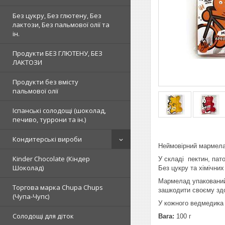
Без цукру, Без глютену, Без
лактози, Без пальмової олії та
ін.
Продукти БЕЗ ГЛЮТЕНУ, БЕЗ
ЛАКТОЗИ
Продукти без вмісту
пальмової олії
Іспанські солодощі (шоколад,
печиво, туррони та ін.)
Кондитерські вироби
Неймовірний мармела
Kinder Chocolate (Кіндер
У складі пектин, пат
Шоколад)
Без цукру та хімічних
Мармелад упакований 
Торгова марка Chupa Chups
зашкодити своєму здо
(Чупа-Чупс)
У кожного ведмедика є
Солодощі для діток
Вага:
100 г