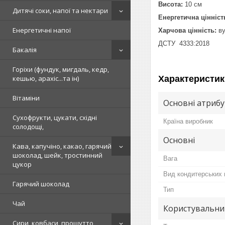
Висота:
10 см
Дитячі соки, напої та нектари
Енергетична цінніст
Енергетичні напої
Харчова цінність:
ву
ДСТУ 4333:2018
Бакалія
Горіхи (фундук, мигдаль, кедр,
Характеристик
кешью, арахіс...та ін)
Вітаміни
Основні атриб
Сухофрукти, цукати, східні
Країна виробник
солодощі,
Основні
Кава, капучіно, какао, гарячий
шоколад, шейк, тростинний
Вага
цукор
Вид кондитерських 
Гарячий шоколад
Тип
Чай
Користувальни
Сири, ковбаси, прошутто,