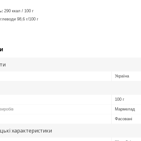
ь:
290 ккал / 100 г
глеводи 98,6 г/100 г
и
ути
Україна
100 г
виробів
Мармелад
Фасовані
цькі характеристики