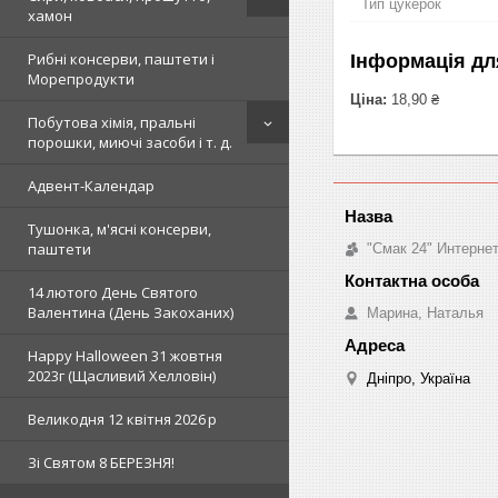
Тип цукерок
хамон
Рибні консерви, паштети і
Інформація дл
Морепродукти
Ціна:
18,90 ₴
Побутова хімія, пральні
порошки, миючі засоби і т. д.
Адвент-Календар
Тушонка, м'ясні консерви,
паштети
"Смак 24" Интерне
14 лютого День Святого
Валентина (День Закоханих)
Марина, Наталья
Happy Halloween 31 жовтня
2023г (Щасливий Хелловін)
Дніпро, Україна
Великодня 12 квітня 2026 р
Зi Святом 8 БЕРЕЗНЯ!