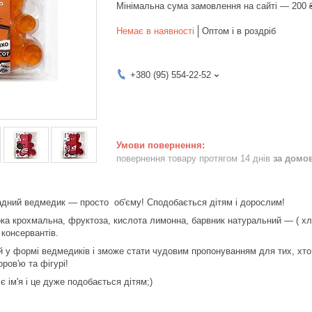
Мінімальна сума замовлення на сайті — 200 
Немає в наявності
Оптом і в роздріб
+380 (95) 554-22-52
повернення товару протягом 14 днів
за домо
дний ведмедик — просто об'єму! Сподобається дітям і дорослим!
ока крохмальна, фруктоза, кислота лимонна, барвник натуральний — ( х
 консервантів.
у формі ведмедиків і зможе стати чудовим пропонуванням для тих, хто
ров'ю та фігурі!
 ім'я і це дуже подобається дітям;)