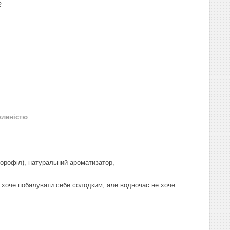
₴
вленістю
лорофіл), натуральний ароматизатор,
 хоче побалувати себе солодким, але водночас не хоче