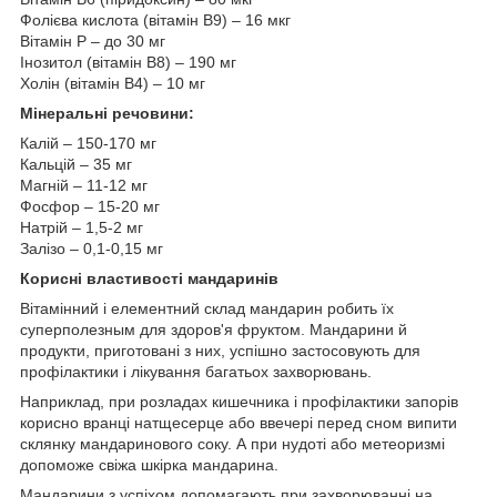
Фолієва кислота (вітамін В9) – 16 мкг
Вітамін Р – до 30 мг
Інозитол (вітамін В8) – 190 мг
Холін (вітамін В4) – 10 мг
Мінеральні речовини:
Калій – 150-170 мг
Кальцій – 35 мг
Магній – 11-12 мг
Фосфор – 15-20 мг
Натрій – 1,5-2 мг
Залізо – 0,1-0,15 мг
Корисні властивості мандаринів
Вітамінний і елементний склад мандарин робить їх
суперполезным для здоров'я фруктом. Мандарини й
продукти, приготовані з них, успішно застосовують для
профілактики і лікування багатьох захворювань.
Наприклад, при розладах кишечника і профілактики запорів
корисно вранці натщесерце або ввечері перед сном випити
склянку мандаринового соку. А при нудоті або метеоризмі
допоможе свіжа шкірка мандарина.
Мандарини з успіхом допомагають при захворюванні на