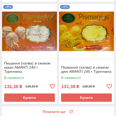
–5%
–5%
Пишання (халва) зі смаком
какао AMANTI 240 г
Пішмання (халва) зі смаком
Туреччина
дині AMANTI 240 г Туреччина
В наявності
В наявності
131,38
131,38
₴
₴
138,30 ₴
138,30 ₴
Купити
Купити
Показати ще