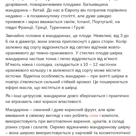
дозрівання, помаранчевими плодами. Батьківщина
мандарина – Китай. До нас в Європу він потрапив порівняно
недавно – в позаминулому столітті, але дуже швидко
прижився і зараз вважається своїм, Іспанії, Португалії, на
півдні Франції, Греції, Туреччини і Грузії.
Звичайно головне в мандаринах, це плоди. Невеликі, від 3 до
6 см в діаметрі, вони злегка приплюснуті з двох сторін. Колір
залежно від сорту відрізняється від світлих відтінків жовто-
оранжевого до темно-оранжевого. У стиглих плодів шкірка
мандарина частіше тонка і легко відділяється від м'якоті.
М'якоть ніжна і солодка, складається з 10 – 12 часточок
оранжевого кольору і в залежності від сорту може містити
кісточки. Відмітна особливість мандарин – при знятті шкірки в
повітрі з'являється сильний стійкий аромат. Це поширюються
ефірні масла, що містяться в шкірці.
Як і інші цитрусові, мандарини довго зберігаються і практично
не втрачають свої корисні властивості.
Мандарини – смачний і дуже корисний фрукт, але крім
вживання в свіжому вигляді з них роблять
соки
і компоти,
використовують при виготовленні варення, цукатів, в складі
різних страв і салатів. Окремо відзначимо мандаринову шкірку
– вона широко використовується у харчовій та косметологічної