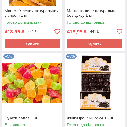
Манго в'ялений натуральний
Манго в'ялене натуральне
у сиропі 1 кг
без цукру 1 кг
Готово до відправки
Готово до відправки
418,95
418,95
₴
₴
441 ₴
441 ₴
Купити
Купити
–5%
–5%
Цукати папая 1 кг
Фініки іранські ASAL 620г
В наявності
Готово до відправки