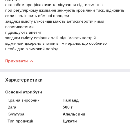
є засобом профілактики та лікування від гельмінтів
при регулярному вживанні знижують кров'яний тиск, відновить
сили і поліпшить обмінні процеси
завдяки вмісту глікозидів мають антисклеротичними
властивостями
підвищують апетит
завдяки вмісту ефірних олій піднімають настрій
відмінний джерело вітамінів і мінералів, що особливо
необхідно в зимовий період
Приховати
Характеристики
Основні атрибути
Країна виробник
Таїланд
Вага
500 г
Культура
Апельсини
Тип продукції
Цукати