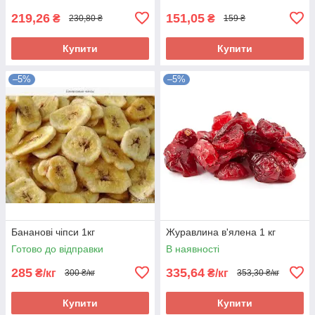
219,26
151,05
₴
₴
230,80 ₴
159 ₴
Купити
Купити
–5%
–5%
Бананові чіпси 1кг
Журавлина в'ялена 1 кг
Готово до відправки
В наявності
285
335,64
₴/кг
₴/кг
300 ₴/кг
353,30 ₴/кг
Купити
Купити