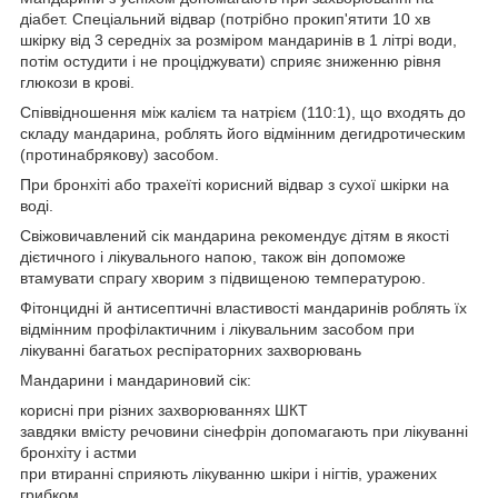
діабет. Спеціальний відвар (потрібно прокип'ятити 10 хв
шкірку від 3 середніх за розміром мандаринів в 1 літрі води,
потім остудити і не проціджувати) сприяє зниженню рівня
глюкози в крові.
Співвідношення між калієм та натрієм (110:1), що входять до
складу мандарина, роблять його відмінним дегидротическим
(протинабрякову) засобом.
При бронхіті або трахеїті корисний відвар з сухої шкірки на
воді.
Свіжовичавлений сік мандарина рекомендує дітям в якості
дієтичного і лікувального напою, також він допоможе
втамувати спрагу хворим з підвищеною температурою.
Фітонцидні й антисептичні властивості мандаринів роблять їх
відмінним профілактичним і лікувальним засобом при
лікуванні багатьох респіраторних захворювань
Мандарини і мандариновий сік:
корисні при різних захворюваннях ШКТ
завдяки вмісту речовини сінефрін допомагають при лікуванні
бронхіту і астми
при втиранні сприяють лікуванню шкіри і нігтів, уражених
грибком