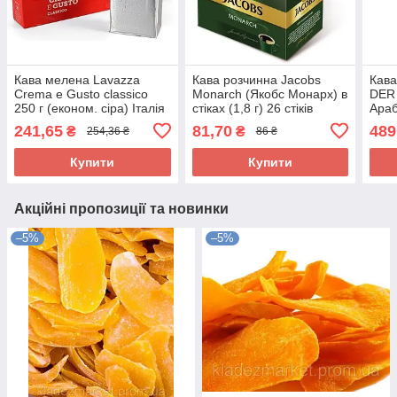
Кава мелена Lavazza
Кава розчинна Jacobs
Кава
Crema e Gusto classico
Monarch (Якобс Монарх) в
DER
250 г (економ. сіра) Італія
стіках (1,8 г) 26 стіків
Араб
241,65
81,70
489
₴
₴
254,36 ₴
86 ₴
Купити
Купити
Акційні пропозиції та новинки
–5%
–5%