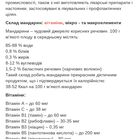
промисловості, також з неї виготовляють лікарські препарати і
настоянки, застосовувані в лікувальних і профілактичних
цілях.
Склад мандарин:
вітаміни
, мікро - та макроелементи
Мандарини – чудовий джерело корисних речовин. 100 г
м'якоті плоду в середньому містять:
85-88 % води
0,8 % білків
0,3 % жирів
8-12 % вуглеводів
1,5-2 % баластних речовин (харчових волокон)
Такий склад робить мандарини прекрасним дієтичним
продуктом, що і підтверджується їх калорійністю:
38-52 Ккал на 100 г м'якоті.мандарин
Вітаміни:
Вітамін А – до 60 мкг
Вітамін С – до 38 мг
Вітамін В1 (тіамін) – до 60 мкг
Вітамін В2 (рибофлавін) – 30-35 мкг
Вітамін В3 (ніацин) – 0,35 мг
Вітамін В5 (пантотенова кислота) – до 200 мкг
Вітамін В6 (піридоксин) – 80 мкг