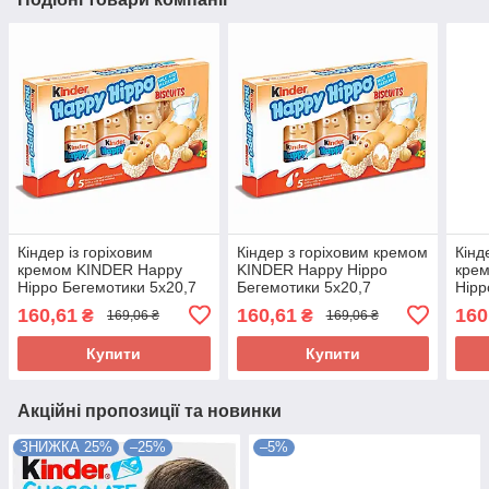
Кіндер із горіховим
Кіндер з горіховим кремом
Кінд
кремом KINDER Happy
KINDER Happy Hippo
кре
Hippo Бегемотики 5х20,7
Бегемотики 5х20,7
Hipp
Німеччина
Німеччина
Німе
160,61
160,61
160
₴
₴
169,06 ₴
169,06 ₴
Купити
Купити
Акційні пропозиції та новинки
ЗНИЖКА 25%
–25%
–5%