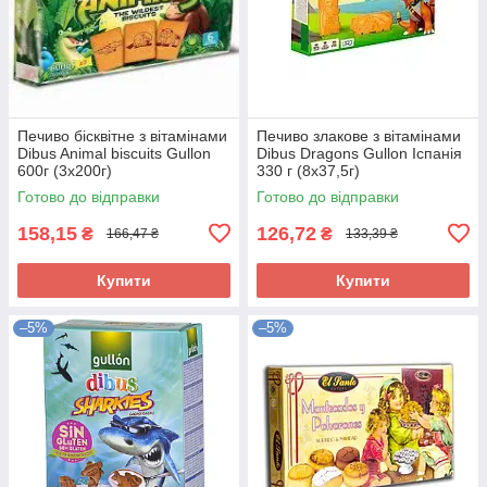
Печиво бісквітне з вітамінами
Печиво злакове з вітамінами
Dibus Animal biscuits Gullon
Dibus Dragons Gullon Іспанія
600г (3х200г)
330 г (8х37,5г)
Готово до відправки
Готово до відправки
158,15
126,72
₴
₴
166,47 ₴
133,39 ₴
Купити
Купити
–5%
–5%