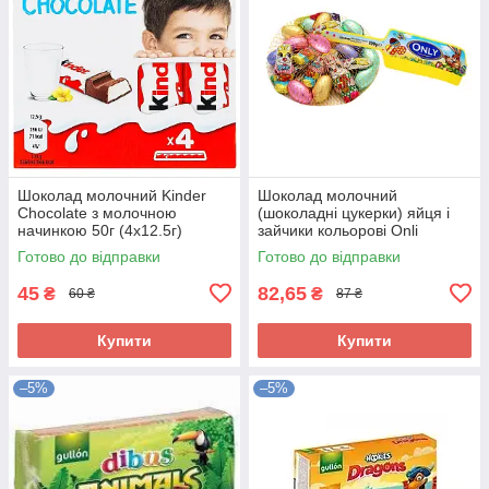
Шоколад молочний Kinder
Шоколад молочний
Chocolate з молочною
(шоколадні цукерки) яйця і
начинкою 50г (4х12.5г)
зайчики кольорові Onli
Німеччина
Австрія 84г
Готово до відправки
Готово до відправки
45
82,65
₴
₴
60 ₴
87 ₴
Купити
Купити
–5%
–5%