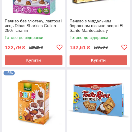
Печиво без глютену, лактози і
Печиво з мигдальним
яєць Dibus Sharkies Gullon
борошном пісочне асорті El
250г Іспанія
Santo Mantecados y
Polvorones 300 г Іспанія
Готово до відправки
Готово до відправки
122,79
132,61
₴
₴
129,25 ₴
139,59 ₴
Купити
Купити
–5%