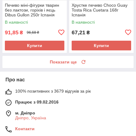
Печиво міні-фігурки тварин
Хрустке печиво Choco Guay
без лактози, горіхів і яєць
Tosta Rica Cuetara 168г
Dibus Gullon 250г Іспанія
Іспанія
В наявності
В наявності
91,85
67,21
₴
₴
96,68 ₴
Купити
Купити
Показати ще
Про нас
100% позитивних з 3679 відгуків за рік
Працює з 09.02.2016
м. Дніпро
Дніпро, Україна
Контакти