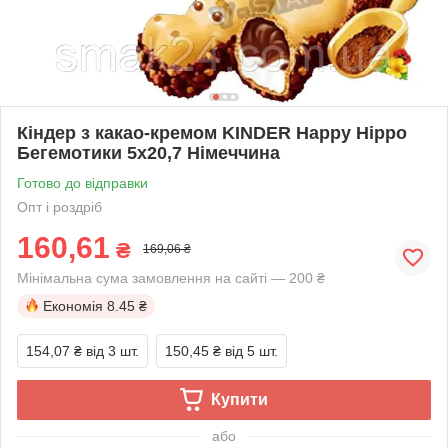
Кіндер з какао-кремом KINDER Happy Hippo
Бегемотики 5х20,7 Німеччина
Готово до відправки
Опт і роздріб
160,61
₴
169,06 ₴
Мінімальна сума замовлення на сайті — 200 ₴
Економія
8.45 ₴
154,07 ₴
від 3 шт.
150,45 ₴
від 5 шт.
Купити
або