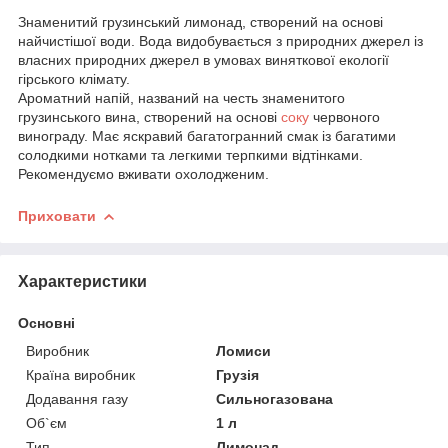
Знаменитий грузинський лимонад, створений на основі
найчистішої води. Вода видобувається з природних джерел із
власних природних джерел в умовах виняткової екології
гірського клімату.
Ароматний напій, названий на честь знаменитого
грузинського вина, створений на основі
соку
червоного
винограду. Має яскравий багатогранний смак із багатими
солодкими нотками та легкими терпкими відтінками.
Рекомендуємо вживати охолодженим.
Приховати
Характеристики
Основні
Виробник
Ломиси
Країна виробник
Грузія
Додавання газу
Сильногазована
Об`єм
1 л
Тип
Лимонад