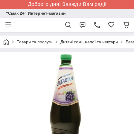
Доброго дня! Завжди Вам раді!
"Смак 24" Интернет-магазин
Товари та послуги
Дитячі соки, напої та нектари
Беза