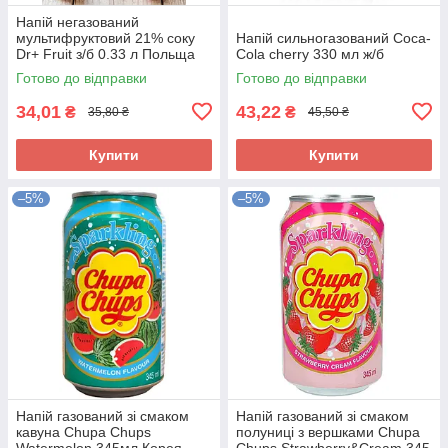
Напій негазований
мультифруктовий 21% соку
Напій сильногазований Coca-
Dr+ Fruit з/б 0.33 л Польща
Cola cherry 330 мл ж/б
Готово до відправки
Готово до відправки
34,01
43,22
₴
₴
35,80 ₴
45,50 ₴
Купити
Купити
–5%
–5%
Напій газований зі смаком
Напій газований зі смаком
кавуна Chupa Chups
полуниці з вершками Chupa
Watermelon 345мл Корея
Chups Strawberry&Cream 345