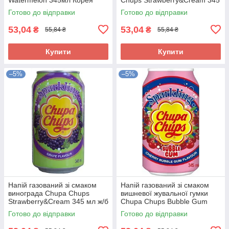
мл ж/б Корея
Готово до відправки
Готово до відправки
53,04
53,04
₴
₴
55,84 ₴
55,84 ₴
Купити
Купити
–5%
–5%
Напій газований зі смаком
Напій газований зі смаком
винограда Chupa Chups
вишневої жувальної гумки
Strawberry&Cream 345 мл ж/б
Chupa Chups Bubble Gum
Корея
345мл Корея
Готово до відправки
Готово до відправки