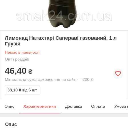
Лимонад Натахтарі Сапераві газований, 1 л
Грузія
Немає в наявності
Опт і роздріб
46,40
₴
Мінімальна сума замовлення на сайті — 200 ₴
38,10 ₴
від 6 шт.
Опис
Характеристики
Доставка
Оплата
Умови 
Опис