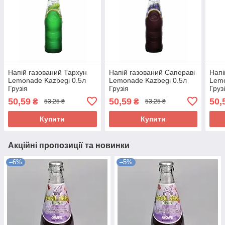
Напій газований Тархун
Напій газований Сапераві
Напі
Lemonade Kazbegi 0.5л
Lemonade Kazbegi 0.5л
Lemo
Грузія
Грузія
Груз
50,59
50,59
50,
₴
₴
53,25 ₴
53,25 ₴
Купити
Купити
Акційні пропозиції та новинки
–6%
–5%