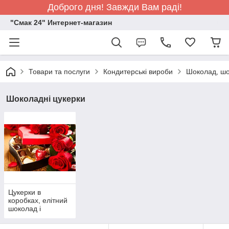
Доброго дня! Завжди Вам раді!
"Смак 24" Интернет-магазин
Товари та послуги
Кондитерські вироби
Шоколад, шо
Шоколадні цукерки
Цукерки в
коробках, елітний
шоколад і
подарункові
набори