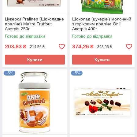
Цукерки Pralinen (Шоколадне
Шоколад (цукерки) молочний
праліне) Maitre Truffout
з горіховим праліне Onli
Австрія 250г
Австрія 400г
Готово до відправки
Готово до відправки
203,83
374,26
₴
₴
214,56 ₴
393,95 ₴
Купити
Купити
–5%
–5%