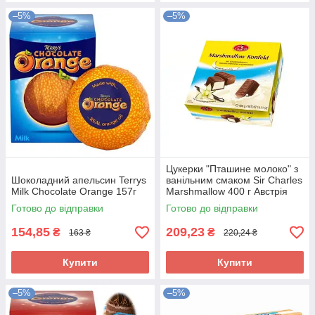
–5%
–5%
Цукерки "Пташине молоко" з
Шоколадний апельсин Terrys
ванільним смаком Sir Charles
Milk Chocolate Orange 157г
Marshmallow 400 г Австрія
Готово до відправки
Готово до відправки
154,85
209,23
₴
₴
163 ₴
220,24 ₴
Купити
Купити
–5%
–5%