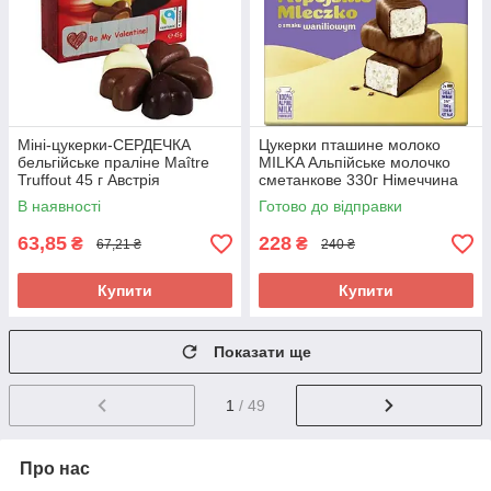
Міні-цукерки-СЕРДЕЧКА
Цукерки пташине молоко
бельгійське праліне Maître
MILKA Альпійське молочко
Truffout 45 г Австрія
сметанкове 330г Німеччина
В наявності
Готово до відправки
63,85
228
₴
₴
67,21 ₴
240 ₴
Купити
Купити
Показати ще
1
/ 49
Про нас