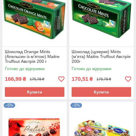
Шоколад Orange Mints
Шоколад (цукерки) Mints
(Апельсин із м'ятою) Maitre
(м'ята) Maitre Truffout Австрія
Truffout Австрія 200 г
200г
Готово до відправки
Готово до відправки
166,99
170,51
₴
₴
175,78 ₴
175,78 ₴
Купити
Купити
–5%
–5%