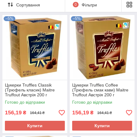
Сортування
0
Фільтри
–5%
–5%
Цукерки Truffles Classik
Цукерки Truffles Coffee
(Трюфель класик) Maitre
(Трюфель смак кави) Maitre
Truffout Австрія 200 г
Truffout Австрія 200 г
Готово до відправки
Готово до відправки
156,19
156,19
₴
₴
164,41 ₴
164,41 ₴
Купити
Купити