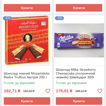
Купити
Купити
–5%
–5%
Шоколад Milka Strawberry
Шоколад темний Mozartsticks
Cheesecake (полуничний
Maitre Truffout Австрія 200 г
чизкейк) Швейцарія 300г
Готово до відправки
Готово до відправки
182,71
176,81
₴
₴
192,32 ₴
186,12 ₴
Купити
Купити