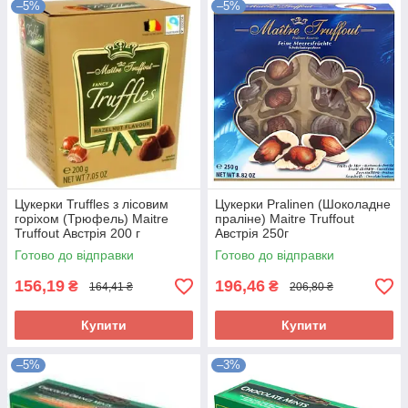
–5%
–5%
Цукерки Truffles з лісовим
Цукерки Pralinen (Шоколадне
горіхом (Трюфель) Maitre
праліне) Maitre Truffout
Truffout Австрія 200 г
Австрія 250г
Готово до відправки
Готово до відправки
156,19
196,46
₴
₴
164,41 ₴
206,80 ₴
Купити
Купити
–5%
–3%