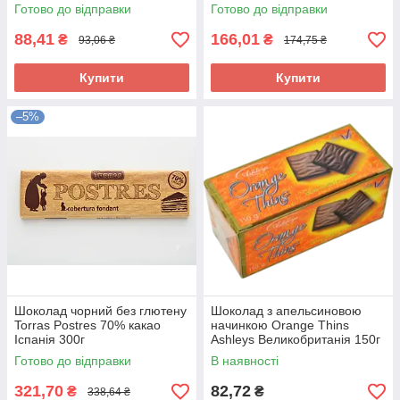
Готово до відправки
Готово до відправки
88,41
166,01
₴
₴
93,06 ₴
174,75 ₴
Купити
Купити
–5%
Шоколад чорний без глютену
Шоколад з апельсиновою
Torras Postres 70% какао
начинкою Orange Thins
Іспанія 300г
Ashleys Великобританія 150г
Готово до відправки
В наявності
321,70
82,72
₴
₴
338,64 ₴