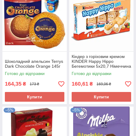
Кіндер з горіховим кремом
Шоколадний апельсин Terrys
KINDER Happy Hippo
Dark Chocolate Orange 145г
Бегемотики 5х20,7 Німеччина
Готово до відправки
Готово до відправки
164,35
160,61
₴
₴
173 ₴
169,06 ₴
Купити
Купити
–5%
–5%