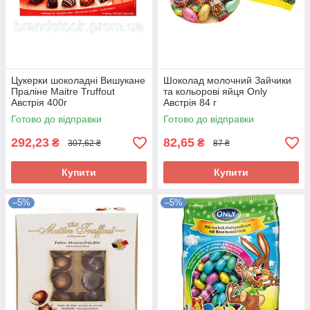
Цукерки шоколадні Вишукане
Шоколад молочний Зайчики
Праліне Maitre Truffout
та кольорові яйця Only
Австрія 400г
Австрія 84 г
Готово до відправки
Готово до відправки
292,23
82,65
₴
₴
307,62 ₴
87 ₴
Купити
Купити
–5%
–5%