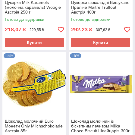
Цукерки Milk Karamels
Цукерки шоколадні Вишукане
(молочна карамель) Woogie
Праліне Maitre Truffout
Австрія 250 г
Австрія 400г
Готово до відправки
Готово до відправки
218,07
292,23
₴
₴
229,55 ₴
307,62 ₴
Купити
Купити
–5%
–5%
Шоколад молочний Euro
Шоколад молочний із
Монети Only Milchschokolade
бісквітним печивом Milka
Австрія 85г
Choco Biscuit Швейцарія 300г