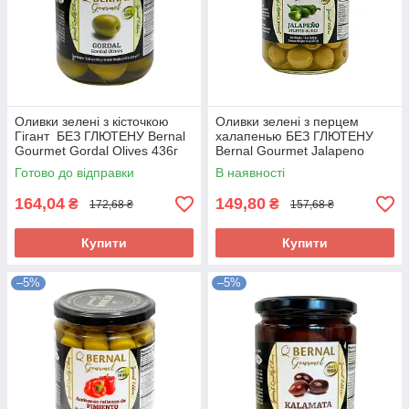
Оливки зелені з кісточкою
Оливки зелені з перцем
Гігант БЕЗ ГЛЮТЕНУ Bernal
халапенью БЕЗ ГЛЮТЕНУ
Gourmet Gordal Olives 436г
Bernal Gourmet Jalapeno
Іспанія
stuffed Olives 436г Іспанія
Готово до відправки
В наявності
164,04
149,80
₴
₴
172,68 ₴
157,68 ₴
Купити
Купити
–5%
–5%