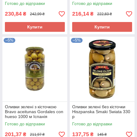
Готово до відправки
Готово до відправки
230,84
216,14
₴
₴
242,99 ₴
222,83 ₴
Купити
Купити
–5%
–5%
Оливки зелені з кісточкою
Оливки зелені без кісточки
Bravo aceitunas Gordales con
Hiszpanska Smaki Swiata 330
hueso 1000 м Іспанія
р
Готово до відправки
Готово до відправки
201,37
137,75
₴
₴
211,97 ₴
145 ₴