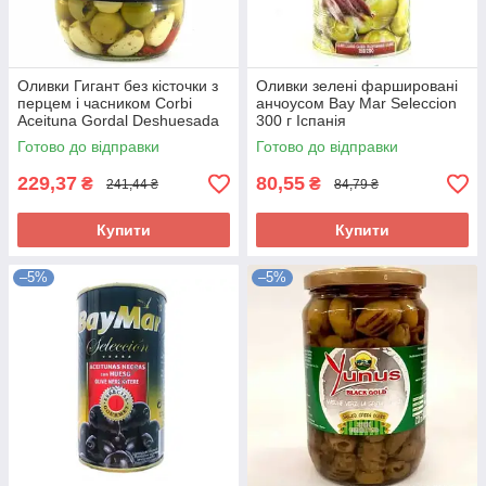
Оливки Гигант без кісточки з
Оливки зелені фаршировані
перцем і часником Corbi
анчоусом Bay Mar Seleccion
Aceituna Gordal Deshuesada
300 г Іспанія
835 г Іспанія
Готово до відправки
Готово до відправки
229,37
80,55
₴
₴
241,44 ₴
84,79 ₴
Купити
Купити
–5%
–5%