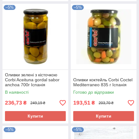
–5%
–5%
Оливки зелені з кісточкою
Corbi Aceituna gordal sabor
Оливки коктейль Corbi Coctel
anchoa 700г Іспанія
Mediterraneo 835 г Іспанія
В наявності
Готово до відправки
236,73
193,51
₴
₴
249,19 ₴
203,70 ₴
Купити
Купити
–5%
–5%