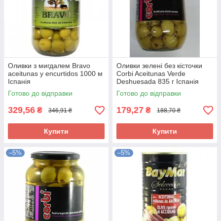
Оливки з мигдалем Bravo
Оливки зелені без кісточки
aceitunas y encurtidos 1000 м
Corbi Aceitunas Verde
Іспанія
Deshuesada 835 г Іспанія
Готово до відправки
Готово до відправки
329,56
179,27
₴
₴
346,91 ₴
188,70 ₴
Купити
Купити
–5%
–5%