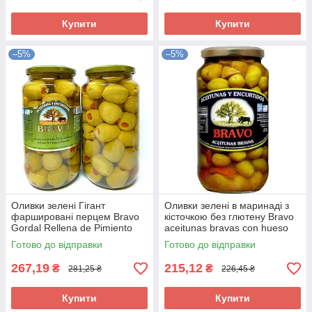
Купити
Купити
–5%
–5%
Оливки зелені Гігант
Оливки зелені в маринаді з
фаршировані перцем Bravo
кісточкою без глютену Bravo
Gordal Rellena de Pimiento
aceitunas bravas con hueso
550 г/1000 г Іспанія
900 г Іспанія
Готово до відправки
Готово до відправки
267,19
215,12
₴
₴
281,25 ₴
226,45 ₴
Купити
Купити