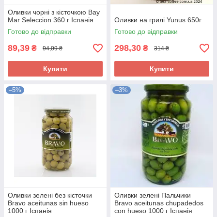
Оливки чорні з кісточкою Bay
Mar Seleccion 360 г Іспанія
Оливки на грилі Yunus 650г
Готово до відправки
Готово до відправки
89,39
298,30
₴
₴
94,09 ₴
314 ₴
Купити
Купити
–5%
–3%
Оливки зелені без кісточки
Оливки зелені Пальчики
Bravo aceitunas sin hueso
Bravo aceitunas chupadedos
1000 г Іспанія
con hueso 1000 г Іспанія