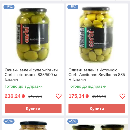
антиоксиданти, які борються зі старінням (calorizator).
–5%
–5%
Поліненасичені жирні кислоти знижують рівень глюкози в
крові, зменшують утворення тромбів і зберігають еластичність
стінок судин.
Оливки зелені супер-гіганти
Оливки зелені з кісточкою
Corbi з кісточкою 835/500 м
Corbi Aceitunas Sevillanas 835
Іспанія
м Іспанія
Готово до відправки
Готово до відправки
236,24
175,34
₴
₴
248,68 ₴
184,57 ₴
Купити
Купити
–5%
–5%