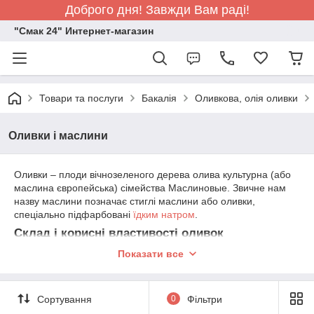
Доброго дня! Завжди Вам раді!
"Смак 24" Интернет-магазин
Товари та послуги
Бакалія
Оливкова, олія оливки
Оливки і маслини
Оливки – плоди вічнозеленого дерева олива культурна (або
маслина європейська) сімейства Маслиновые. Звичне нам
назву маслини позначає стиглі маслини або оливки,
спеціально підфарбовані
їдким натром
.
Склад і корисні властивості оливок
Показати все
Продукт містить:
бета-каротин
, вітаміни
групи В
,
А
,
Е
,
РР
, а
також солі мінеральних речовин, таких як
калій
,
кальцій
,
магній
,
фосфор
і
натрій
. Оливки багаті харчовими
волокнами, що позитивно впливають на діяльність травного
Сортування
0
Фільтри
тракту і поліпшують перистальтику кишечника, містять