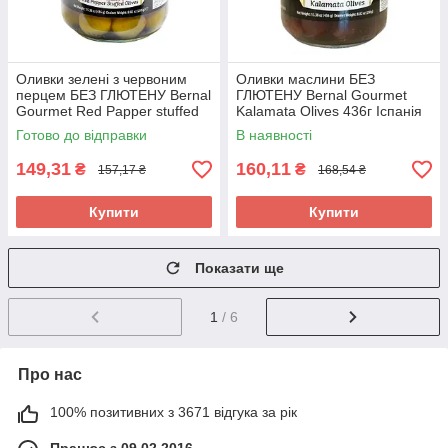
Оливки зелені з червоним
Оливки маслини БЕЗ
перцем БЕЗ ГЛЮТЕНУ Bernal
ГЛЮТЕНУ Bernal Gourmet
Gourmet Red Papper stuffed
Kalamata Olives 436г Іспанія
Olives 436г Іспанія
Готово до відправки
В наявності
149,31
160,11
₴
₴
157,17 ₴
168,54 ₴
Купити
Купити
Показати ще
1
/ 6
Про нас
100% позитивних з 3671 відгука за рік
Працює з 09.02.2016