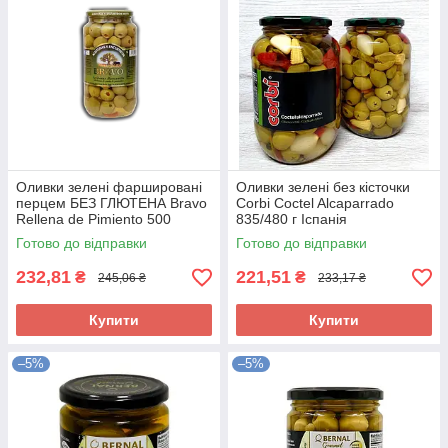
Оливки зелені фаршировані
Оливки зелені без кісточки
перцем БЕЗ ГЛЮТЕНА Bravo
Corbi Coctel Alcaparrado
Rellena de Pimiento 500
835/480 г Іспанія
г/1000 г Іспанія
Готово до відправки
Готово до відправки
232,81
221,51
₴
₴
245,06 ₴
233,17 ₴
Купити
Купити
–5%
–5%