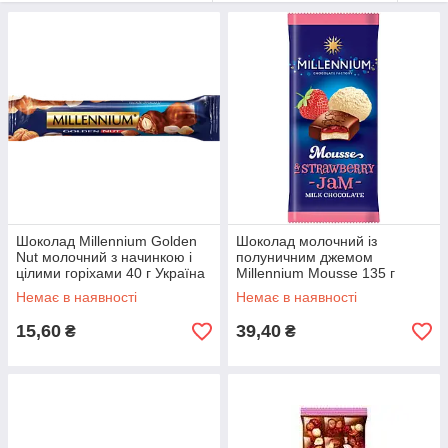
випустила: → Пористий шоколад; ✔ шоколад з цільним
горіхом. Білий шоколад. ✔ шоколад у картонній упаковці; ✔
шоколад в упаковці з віконцем. - Дитячий порціонний
шоколад..
Шоколад Millennium Golden
Шоколад молочний із
Nut молочний з начинкою і
полуничним джемом
цілими горіхами 40 г Україна
Millennium Mousse 135 г
Україна
Немає в наявності
Немає в наявності
15,60
39,40
₴
₴