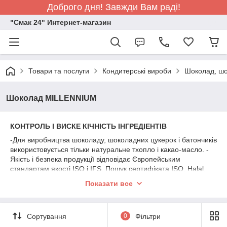
Доброго дня! Завжди Вам раді!
"Смак 24" Интернет-магазин
Товари та послуги
Кондитерські вироби
Шоколад, шо
Шоколад MILLENNIUM
КОНТРОЛЬ І ВИСКЕ КІЧНІСТЬ ІНГРЕДІЕНТІВ
-Для виробництва шоколаду, шоколадних цукерок і батончиків
використовується тільки натуральне тхопло і какао-масло. -
Якість і безпека продукції відповідає Європейським
стандартам якості ISO і IFS. Пошук сертифіката ISO, Halal.
СУЧАСНЕ ОБОРУДУВАННЯ І ЕКСЛЮЗУЗИВНІ ТЕХНОЛОГІЇ
Показати все
Вся продукція виробляється на високоякісних європейських
лініях - Mazeti (Мазетті) і Knobel (Нобель).
Сортування
0
Фільтри
Шоколадна фабрика « Millennium» перша в Україні