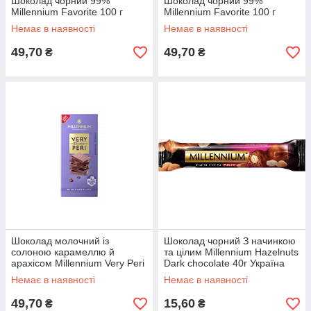
Шоколад чорний 99%
Шоколад чорний 99%
Millennium Favorite 100 г
Millennium Favorite 100 г
Немає в наявності
Немає в наявності
49,70
49,70
₴
₴
Шоколад молочний із
Шоколад чорний З начинкою
солоною карамеллю й
та цілим Millennium Hazelnuts
арахісом Millennium Very Peri
Dark chocolate 40г Україна
85г
Немає в наявності
Немає в наявності
49,70
15,60
₴
₴